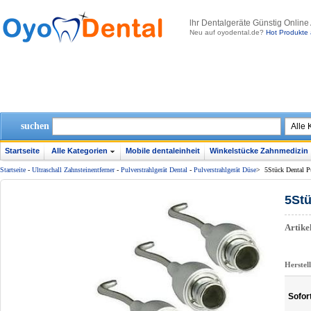
lhr Dentalgeräte Günstig Online
Neu auf oyodental.de?
Hot Produkte 
suchen
Startseite
Alle Kategorien
Mobile dentaleinheit
Winkelstücke Zahnmedizin
Startseite
-
Ultraschall Zahnsteinentferner
-
Pulverstrahlgerät Dental
-
Pulverstrahlgerät Düse
>
5Stück Dental Pu
5Stü
Artik
Herstel
Sofor