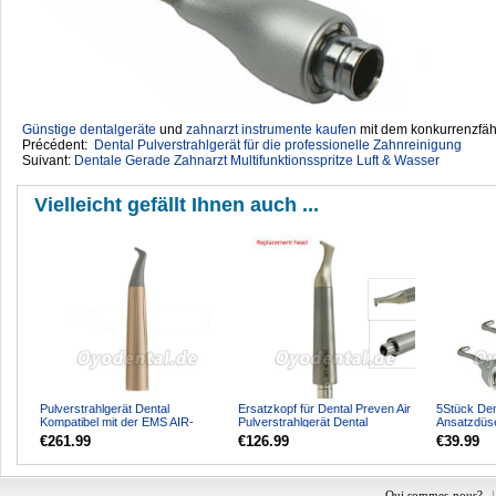
Günstige dentalgeräte
‎ und
zahnarzt instrumente kaufen
mit dem konkurrenzfähi
Précédent:
Dental Pulverstrahlgerät für die professionelle Zahnreinigung
Suivant:
Dentale Gerade Zahnarzt Multifunktionsspritze Luft & Wasser
Vielleicht gefällt Ihnen auch ...
Pulverstrahlgerät Dental
Ersatzkopf für Dental Preven Air
5Stück Den
Kompatibel mit der EMS AIR-
Pulverstrahlgerät Dental
Ansatzdüs
FLOW ONE PROPHYLAXIS
Luftstrompolierer
€261.99
€126.99
€39.99
MASTER ...
Qui sommes-nous?
|