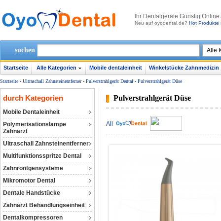
lhr Dentalgeräte Günstig Online
Neu auf oyodental.de?
Hot Produkte 
suchen
Startseite
Alle Kategorien
Mobile dentaleinheit
Winkelstücke Zahnmedizin
Startseite
-
Ultraschall Zahnsteinentferner
-
Pulverstrahlgerät Dental
-
Pulverstrahlgerät Düse
durch Kategorien
Pulverstrahlgerät Düse
Mobile Dentaleinheit
All
Polymerisationslampe
Zahnarzt
Ultraschall Zahnsteinentferner
Multifunktionsspritze Dental
Zahnröntgensysteme
Mikromotor Dental
Dentale Handstücke
Zahnarzt Behandlungseinheit
Dentalkompressoren‎