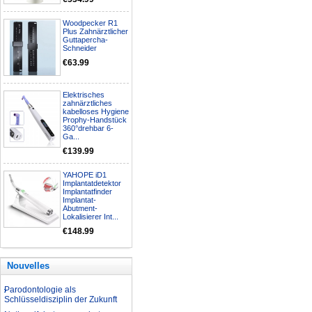
Woodpecker R1
Nationalfeiertagsangebot
Plus Zahnärztlicher
Guttapercha-
Aufbereitung rotierender
Schneider
Instrumente
€63.99
Welche Zahnbleaching-
Methoden gibt es?
Elektrisches
Was ist bei der Aufbereitung von
zahnärztliches
Hand- und Winkelstücken zu
kabelloses Hygiene
beachten?
Prophy-Handstück
360°drehbar 6-
Wie können erhöhte
Ga...
Koloniezahlen im Wasser
€139.99
dauerhaft reduziert werden?
Was ist beim Kauf eines
YAHOPE iD1
zahnarzt Ultraschallgerätes zu
Implantatdetektor
beachten?
Implantatfinder
Implantat-
Zahnaufhellung FAQ
Abutment-
Was ist Medical Dental
Lokalisierer Int...
Tourismus und wie es Ihnen
€148.99
helfen kann
Wie zur Prävention und
Behandlung Dental Unfälle
Nouvelles
Dentale Polymerisationslampe
Parodontologie als
Schlüsseldisziplin der Zukunft