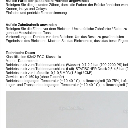
Auf die Farbe der passenden Prothese angewendet
Reinigen Sie die gesunden Zähne, damit die Farben der Brücke ähnlicher wer
Kronen, Inlays und Onlays;
Einfache und perfekte Farbabstimmung.
Auf die Zahnästhetik anwenden
Reinigen Sie die Zähne vor dem Bleichen. Um natürliche Zahnfarbe / Farbe zu 
genaue Messdaten des Tons;
Vorbereitung des Dentins vor dem Bleichen. Um das Beste zu gewährleisten
Ergebnisse des Bleichens: Machen Sie das Bleichen so, dass das beste Ergebni
Technische Daten
Klassifikation 93/42 ECC: Klasse IIa
Modus: Dauerbetrieb
Betriebsdruck zum Turbinenanschluss (Wasser): 0,7-2,2 bar (700-2200 PS) bei
Betriebsdruck zum Turbinenanschluss (Luft): STATISCHER Druck 2,5-4,5 bar 
Betriebsdruck zur Luftquelle: 0,1-0,5 MPA (1-5 kgf / CM²)
Gewicht: ca. 0,160 kg (ohne Zubehör)
Betriebsbedingungen: Temperatur (+ 10-40 ° C), Luftfeuchtigkeit (30-75%, Luf
Lager- und Transportbedingungen: Temperatur (+ 10-40 ° C), Luftfeuchtigkeit 