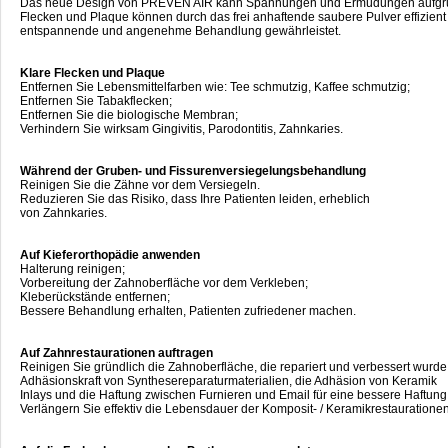
Das neue Design von PREVEN AIR kann Spannungen und Ermüdungen aufgrun
Flecken und Plaque können durch das frei anhaftende saubere Pulver effizient 
entspannende und angenehme Behandlung gewährleistet.
Klare Flecken und Plaque
Entfernen Sie Lebensmittelfarben wie: Tee schmutzig, Kaffee schmutzig;
Entfernen Sie Tabakflecken;
Entfernen Sie die biologische Membran;
Verhindern Sie wirksam Gingivitis, Parodontitis, Zahnkaries.
Während der Gruben- und Fissurenversiegelungsbehandlung
Reinigen Sie die Zähne vor dem Versiegeln.
Reduzieren Sie das Risiko, dass Ihre Patienten leiden, erheblich
von Zahnkaries.
Auf Kieferorthopädie anwenden
Halterung reinigen;
Vorbereitung der Zahnoberfläche vor dem Verkleben;
Kleberückstände entfernen;
Bessere Behandlung erhalten, Patienten zufriedener machen.
Auf Zahnrestaurationen auftragen
Reinigen Sie gründlich die Zahnoberfläche, die repariert und verbessert wurde
Adhäsionskraft von Synthesereparaturmaterialien, die Adhäsion von Keramik
Inlays und die Haftung zwischen Furnieren und Email für eine bessere Haftung
Verlängern Sie effektiv die Lebensdauer der Komposit- / Keramikrestaurationen