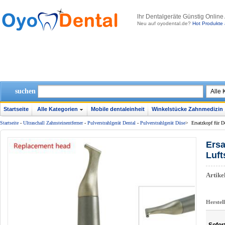
lhr Dentalgeräte Günstig Online
Neu auf oyodental.de?
Hot Produkte 
suchen
Startseite
Alle Kategorien
Mobile dentaleinheit
Winkelstücke Zahnmedizin
Startseite
-
Ultraschall Zahnsteinentferner
-
Pulverstrahlgerät Dental
-
Pulverstrahlgerät Düse
>
Ersatzkopf für D
Ersa
Luft
Artik
Herstel