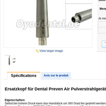
Sofor
Men
Je me
View larger image
Spécifications
Avis sur le produit
Ersatzkopf für Dental Preven Air Pulverstrahlgerä
Eigenschaften:
Selbst bei hohem Druck kann das Handstück um 360 Grad frei gedreht werden, w