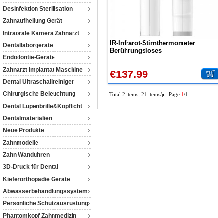
Desinfektion Sterilisation
Zahnaufhellung Gerät
Intraorale Kamera Zahnarzt
IR-Infrarot-Stirnthermometer
Dentallaborgeräte
Berührungsloses
Endodontie-Geräte
Baby/Erwachsenenthermometer
TP500
Zahnarzt Implantat Maschine
€137.99
Dental Ultraschallreiniger
Chirurgische Beleuchtung
Total:2 items, 21 items/p, Page:
1
/1.
Dental Lupenbrille&Kopflicht
Dentalmaterialien
Neue Produkte
Zahnmodelle
Zahn Wanduhren
3D-Druck für Dental
Kieferorthopädie Geräte
Abwasserbehandlungssystem
Persönliche Schutzausrüstung
Phantomkopf Zahnmedizin