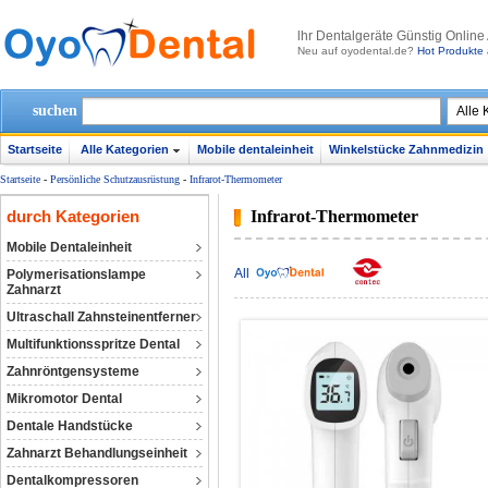
lhr Dentalgeräte Günstig Online
Neu auf oyodental.de?
Hot Produkte 
suchen
Startseite
Alle Kategorien
Mobile dentaleinheit
Winkelstücke Zahnmedizin
Startseite
-
Persönliche Schutzausrüstung
-
Infrarot-Thermometer
durch Kategorien
Infrarot-Thermometer
Mobile Dentaleinheit
All
Polymerisationslampe
Zahnarzt
Ultraschall Zahnsteinentferner
Multifunktionsspritze Dental
Zahnröntgensysteme
Mikromotor Dental
Dentale Handstücke
Zahnarzt Behandlungseinheit
Dentalkompressoren‎