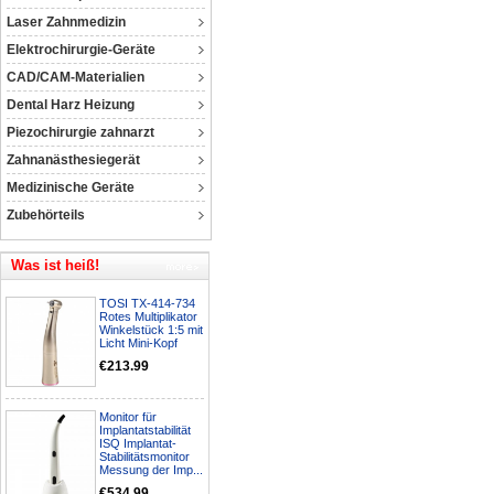
Laser Zahnmedizin
Elektrochirurgie-Geräte
CAD/CAM-Materialien
Dental Harz Heizung
Piezochirurgie zahnarzt
Zahnanästhesiegerät
Medizinische Geräte
Zubehörteils
Was ist heiß!
TOSI TX-414-734
Rotes Multiplikator
Winkelstück 1:5 mit
Licht Mini-Kopf
€213.99
Monitor für
Implantatstabilität
ISQ Implantat-
Stabilitätsmonitor
Messung der Imp...
€534.99