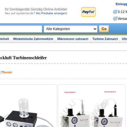
Einlog
lhr Dentalgeräte Günstig Online Anbieter
3-12 
Neu auf oyodental.de?
Hot Produkte anzeigen!
Versa
inheit
Winkelstücke Zahnmedizin
Mikromotor zahnarzt
Turbine Zahnarzt
Ult
ckluft Turbinenschleifer