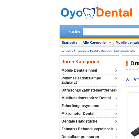
suchen
Startseite
Alle Kategorien
Mobile dentale
Startseite
-
Mikromotor Dental
-
Druckluft Turbinenschleifer
durch Kategorien
Dru
Mobile Dentaleinheit
Polymerisationslampe
All
Zahnarzt
Ultraschall Zahnsteinentferner
Multifunktionsspritze Dental
Zahnröntgensysteme
Mikromotor Dental
Dentale Handstücke
Zahnarzt Behandlungseinheit
Dentalkompressoren‎