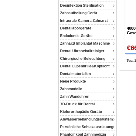
Desinfektion Sterilisation
Zahnaufhellung Gerät
Intraorale Kamera Zahnarzt
Dentallaborgeräte
4000
Gesc
Endodontie-Geräte
Turb
für 
Zahnarzt Implantat Maschine
€6
Dental Ultraschallreiniger
Chirurgische Beleuchtung
Total:
Dental Lupenbrille&Kopflicht
Dentalmaterialien
Neue Produkte
Zahnmodelle
Zahn Wanduhren
3D-Druck für Dental
Kieferorthopädie Geräte
Abwasserbehandlungssystem
Persönliche Schutzausrüstung
Phantomkopf Zahnmedizin