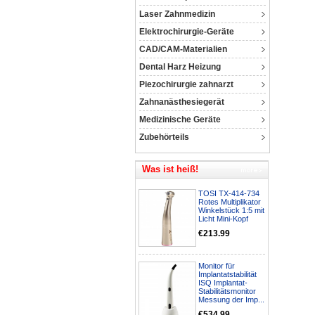
Laser Zahnmedizin
Elektrochirurgie-Geräte
CAD/CAM-Materialien
Dental Harz Heizung
Piezochirurgie zahnarzt
Zahnanästhesiegerät
Medizinische Geräte
Zubehörteils
Was ist heiß!
TOSI TX-414-734
Rotes Multiplikator
Winkelstück 1:5 mit
Licht Mini-Kopf
€213.99
Monitor für
Implantatstabilität
ISQ Implantat-
Stabilitätsmonitor
Messung der Imp...
€534.99