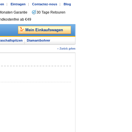
gen
|
Eintragen
|
Contactez-nous
|
Blog
Monaten Garantie
30 Tage Retouren
ndkostenfrei ab €49
Mein Einkaufswagen
raschallspitzen
Diamantbohrer
« Zurück gehen