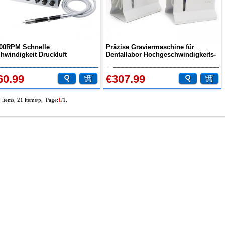
00RPM Schnelle
Präzise Graviermaschine für
hwindigkeit Druckluft
Dentallabor Hochgeschwindigkeits-
inenschleifer Graviermaschine
Luftturbinen-Schleifmaschine
Dentallabor mit Wasserflasche
Schleifen Graviermaschine
60.99
€307.99
2 items, 21 items/p, Page:
1
/1.