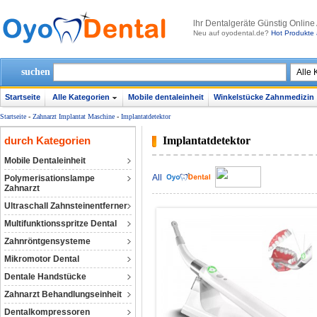
lhr Dentalgeräte Günstig Online
Neu auf oyodental.de?
Hot Produkte 
suchen
Startseite
Alle Kategorien
Mobile dentaleinheit
Winkelstücke Zahnmedizin
Startseite
-
Zahnarzt Implantat Maschine
-
Implantatdetektor
durch Kategorien
Implantatdetektor
Mobile Dentaleinheit
All
Polymerisationslampe
Zahnarzt
Ultraschall Zahnsteinentferner
Multifunktionsspritze Dental
Zahnröntgensysteme
Mikromotor Dental
Dentale Handstücke
Zahnarzt Behandlungseinheit
Dentalkompressoren‎