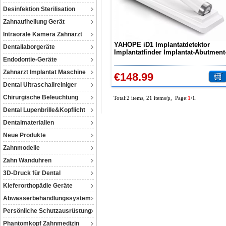
Desinfektion Sterilisation
Zahnaufhellung Gerät
Intraorale Kamera Zahnarzt
YAHOPE iD1 Implantatdetektor
Dentallaborgeräte
Implantatfinder Implantat-Abutment
Endodontie-Geräte
Lokalisierer Intelligenter 360°-
Drehsensor
Zahnarzt Implantat Maschine
€148.99
Dental Ultraschallreiniger
Chirurgische Beleuchtung
Total:2 items, 21 items/p, Page:
1
/1.
Dental Lupenbrille&Kopflicht
Dentalmaterialien
Neue Produkte
Zahnmodelle
Zahn Wanduhren
3D-Druck für Dental
Kieferorthopädie Geräte
Abwasserbehandlungssystem
Persönliche Schutzausrüstung
Phantomkopf Zahnmedizin