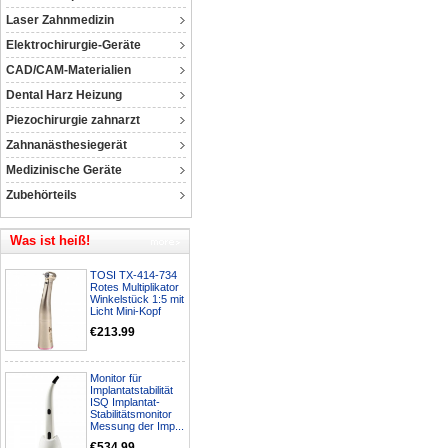
Laser Zahnmedizin
Elektrochirurgie-Geräte
CAD/CAM-Materialien
Dental Harz Heizung
Piezochirurgie zahnarzt
Zahnanästhesiegerät
Medizinische Geräte
Zubehörteils
Was ist heiß!
TOSI TX-414-734
Rotes Multiplikator
Winkelstück 1:5 mit
Licht Mini-Kopf
€213.99
Monitor für
Implantatstabilität
ISQ Implantat-
Stabilitätsmonitor
Messung der Imp...
€534.99