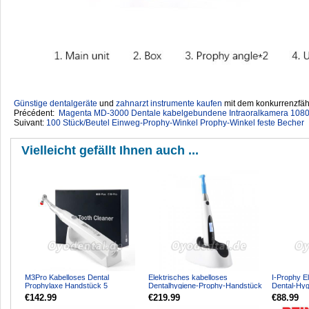
Günstige dentalgeräte
‎ und
zahnarzt instrumente kaufen
mit dem konkurrenzfähi
Précédent:
Magenta MD-3000 Dentale kabelgebundene Intraoralkamera 10
Suivant:
100 Stück/Beutel Einweg-Prophy-Winkel Prophy-Winkel feste Becher
Vielleicht gefällt Ihnen auch ...
M3Pro Kabelloses Dental
Elektrisches kabelloses
I-Prophy E
Prophylaxe Handstück 5
Dentalhygiene-Prophy-Handstück
Dental-Hyg
Geschwindigkeiten 360° Rotation
10 Geschwindigkeitseinste...
Handstück 
€142.99
€219.99
€88.99