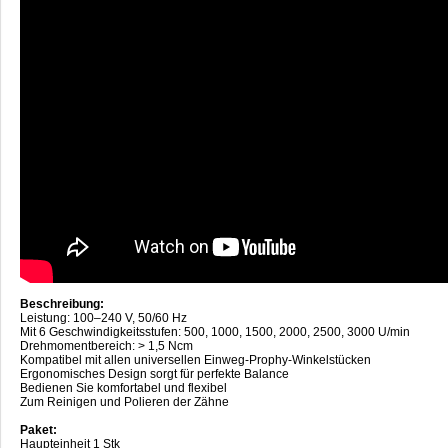
Beschreibung:
Leistung: 100–240 V, 50/60 Hz
Mit 6 Geschwindigkeitsstufen: 500, 1000, 1500, 2000, 2500, 3000 U/min
Drehmomentbereich: > 1,5 Ncm
Kompatibel mit allen universellen Einweg-Prophy-Winkelstücken
Ergonomisches Design sorgt für perfekte Balance
Bedienen Sie komfortabel und flexibel
Zum Reinigen und Polieren der Zähne
Paket:
Haupteinheit 1 Stk