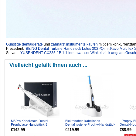
Günstige dentalgeräte
‎ und
zahnarzt instrumente kaufen
mit dem konkurrenzfähi
Précédent:
BEING Dental Turbine Handstück Lotus 302PQ mit Kavo Multiflex 
Suivant:
YUSENDENT CX235-1B 1:1 Innenwasser Winkelstück angsam Geschwi
Vielleicht gefällt Ihnen auch ...
M3Pro Kabelloses Dental
Elektrisches kabelloses
I-Prophy E
Prophylaxe Handstück 5
Dentalhygiene-Prophy-Handstück
Dental-Hyg
Geschwindigkeiten 360° Rotation
10 Geschwindigkeitseinste...
Handstück 
€142.99
€219.99
€88.99