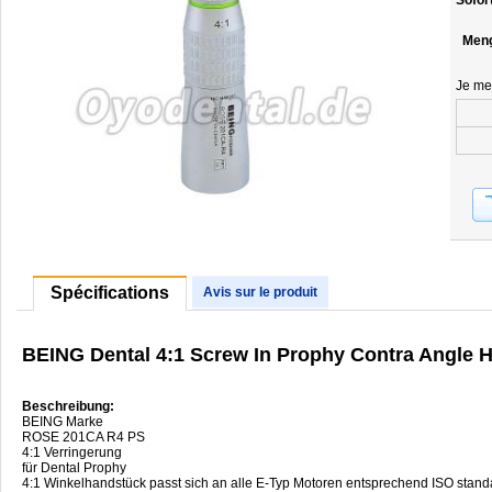
Sofor
Men
Je me
Spécifications
Avis sur le produit
BEING Dental 4:1 Screw In Prophy Contra Angle 
Beschreibung:
BEING Marke
ROSE 201CA R4 PS
4:1 Verringerung
für Dental Prophy
4:1 Winkelhandstück passt sich an alle E-Typ Motoren entsprechend ISO stand