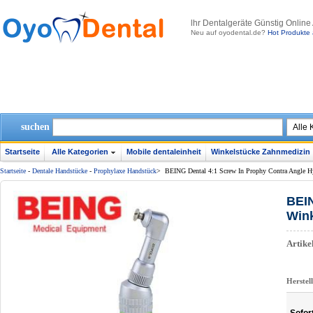
lhr Dentalgeräte Günstig Online
Neu auf oyodental.de?
Hot Produkte 
suchen
Startseite
Alle Kategorien
Mobile dentaleinheit
Winkelstücke Zahnmedizin
Startseite
-
Dentale Handstücke
-
Prophylaxe Handstück
>
BEING Dental 4:1 Screw In Prophy Contra Angle H
BEIN
Wink
Artik
Herstel