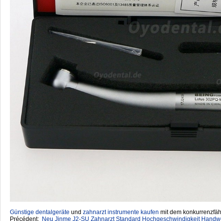
Günstige dentalgeräte
‎ und
zahnarzt instrumente kaufen
mit dem konkurrenzfähi
Précédent:
Neu Jinme J2-SU Zahnarzt Standard Hochgeschwindigkeit Handw