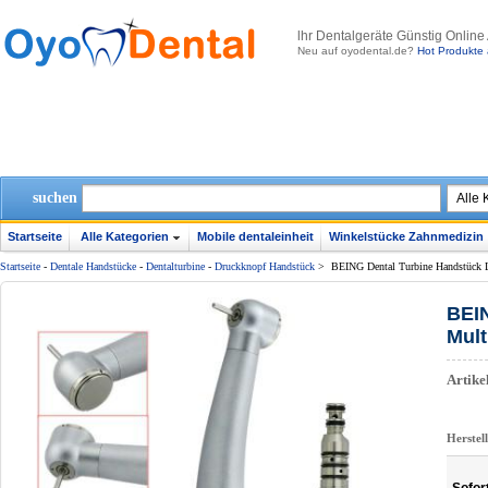
lhr Dentalgeräte Günstig Online
Neu auf oyodental.de?
Hot Produkte 
suchen
Startseite
Alle Kategorien
Mobile dentaleinheit
Winkelstücke Zahnmedizin
Startseite
-
Dentale Handstücke
-
Dentalturbine
-
Druckknopf Handstück
>
BEING Dental Turbine Handstück 
BEIN
Mult
Artik
Herstel