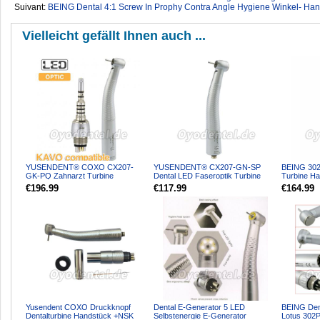
Suivant:
BEING Dental 4:1 Screw In Prophy Contra Angle Hygiene Winkel- Han
Vielleicht gefällt Ihnen auch ...
YUSENDENT® COXO CX207-
YUSENDENT® CX207-GN-SP
BEING 302
GK-PQ Zahnarzt Turbine
Dental LED Faseroptik Turbine
Turbine H
handstück mit KAVO Roto-
Handstück NSK Kompatibel
MULTIflex K
€196.99
€117.99
€164.99
Schnellkupp...
Yusendent COXO Druckknopf
Dental E-Generator 5 LED
BEING Den
Dentalturbine Handstück +NSK
Selbstenergie E-Generator
Lotus 302P