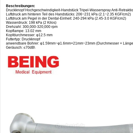
Beschreibungen:
Druckknopf Hochgeschwindigkeit-Handstück Tripel-Wasserspray Anti-Retrakti
Luftdruck am hinteren Teil des Handstücks: 206~231 kPa (2.1~2.35 KGF/cm2)
Luftdruck am Pegel in der Dental-Einheit: 240-294 kPa (2.45-3.0 KGF/cm2)
Wasserdruck: 198 kPa (2 Kilos)
Drehzahl: 300,000-320,000 rpm
Kopflampe: 13.02 mm
Kopfdurchmesser: φ12.5 mm
Futtertyp: Druckknopf
anwendbare Bohrer: φ1.59mm~φ1.6mm×21mm~23mm (Durchmesser × Länge
Geräusch: ≤70dB\