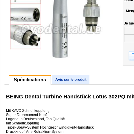
Sofor
Men
Je me
Spécifications
Avis sur le produit
BEING Dental Turbine Handstück Lotus 302PQ mit
Mit KAVO Schnellkupplung
Super Drehmoment-Kopf
Lager aus Deutschland, Top Qualität
mit Schnellkupplung
Tripel-Spray-System Hochgeschwindigkeit-Handstück
Druckknopf, Anti-Retraktion-System