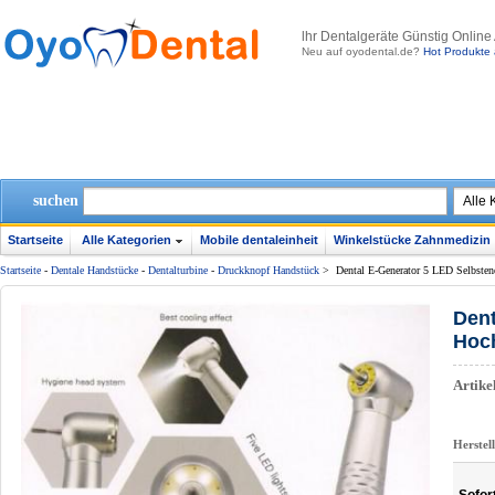
lhr Dentalgeräte Günstig Online
Neu auf oyodental.de?
Hot Produkte 
suchen
Startseite
Alle Kategorien
Mobile dentaleinheit
Winkelstücke Zahnmedizin
Startseite
-
Dentale Handstücke
-
Dentalturbine
-
Druckknopf Handstück
>
Dental E-Generator 5 LED Selbsten
Dent
Hoc
Artik
Herstel