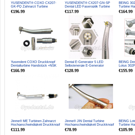
YUSENDENT® COXO CX207-
YUSENDENT® CX207-GN-SP
BEING 302
GK-PQ Zahnarzt Turbine
Dental LED Faseroptik Turbine
Turbine H
handstück mit KAVO Roto-
Handstück NSK Kompatibel
MULTIflex K
€196.99
€117.99
€164.99
Schnellkupp...
Yusendent COXO Druckknopf
Dental E-Generator 5 LED
BEING Den
Dentalturbine Handstück +NSK
Selbstenergie E-Generator
Lotus 302P
Machlite/Phatelus Schnell...
Hochgeschwindigkeit-Handstück...
Schnellkup
€166.99
€128.99
€155.99
Jinme® ME Turbinen Zahnarzt
Jinme® JIN Dental Turbine
BEING Lot
Hochgeschwindigkeit Druckknopf
Hochgeschwindigkeit Druckknopf
Turbine H
Standard Handstück mi...
Großer Kopf Handstück
MULTIflex-
€111.99
€78.99
€105.99