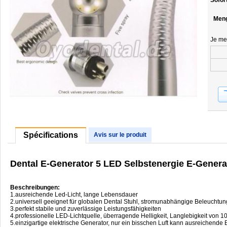
Sofor
Men
Je me
Spécifications
Avis sur le produit
Dental E-Generator 5 LED Selbstenergie E-Gener
Beschreibungen:
1.ausreichende Led-Licht, lange Lebensdauer
2.universell geeignet für globalen Dental Stuhl, stromunabhängige Beleuchtu
3.perfekt stabile und zuverlässige Leistungsfähigkeiten
4.professionelle LED-Lichtquelle, überragende Helligkeit, Langlebigkeit von 
5.einzigartige elektrische Generator, nur ein bisschen Luft kann ausreichende