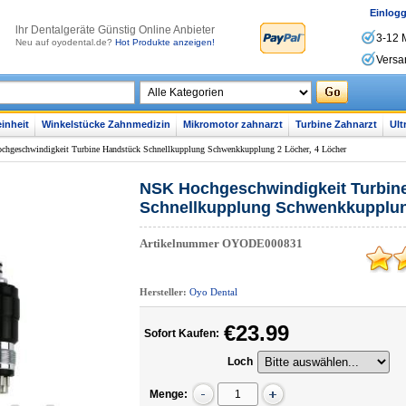
Einlog
lhr Dentalgeräte Günstig Online Anbieter
3-12 
Neu auf oyodental.de?
Hot Produkte anzeigen!
Versa
inheit
Winkelstücke Zahnmedizin
Mikromotor zahnarzt
Turbine Zahnarzt
Ult
hgeschwindigkeit Turbine Handstück Schnellkupplung Schwenkkupplung 2 Löcher, 4 Löcher
NSK Hochgeschwindigkeit Turbin
Schnellkupplung Schwenkkupplung
Artikelnummer
OYODE000831
Hersteller:
Oyo Dental
€23.99
Sofort Kaufen:
Loch
Menge: