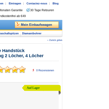
gen
|
Eintragen
|
Contactez-nous
|
Blog
Monaten Garantie
30 Tage Retouren
ndkostenfrei ab €49
Mein Einkaufswagen
raschallspitzen
Diamantbohrer
« Zurück gehen
e Handstück
 2 Löcher, 4 Löcher
5
0
Rezensionen
Auf Lager