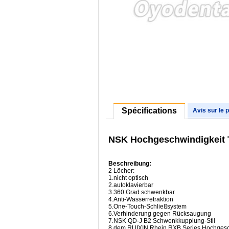
Spécifications
Avis sur le 
NSK Hochgeschwindigkeit 
Beschreibung:
2 Löcher:
1.nicht optisch
2.autoklavierbar
3.360 Grad schwenkbar
4.Anti-Wasserretraktion
5.One-Touch-Schließsystem
6.Verhinderung gegen Rücksaugung
7.NSK QD-J B2 Schwenkkupplung-Stil
8.dem RUIXIN Rhein RXB Series Hochgesc