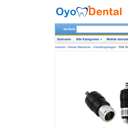
suchen
Startseite
Alle Kategorien
Mobile dentale
Startseite
-
Dentale Handstücke
-
Schnellkupplungen
>
NSK Hoc