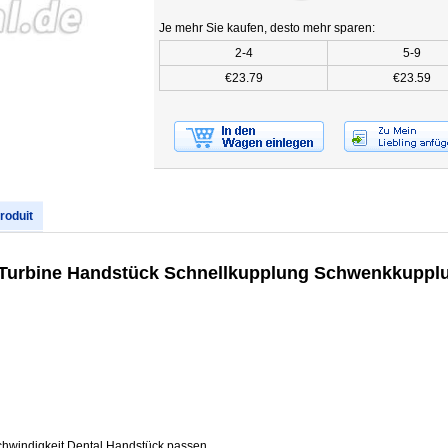
Je mehr Sie kaufen, desto mehr sparen:
2-4
5-9
€23.79
€23.59
produit
Turbine Handstück Schnellkupplung Schwenkkupplun
hwindigkeit Dental Handstück passen