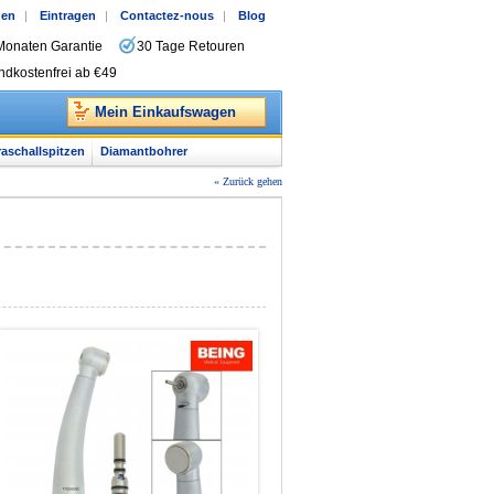
gen
|
Eintragen
|
Contactez-nous
|
Blog
Monaten Garantie
30 Tage Retouren
ndkostenfrei ab €49
Mein Einkaufswagen
raschallspitzen
Diamantbohrer
« Zurück gehen