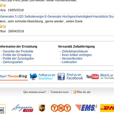
ich,top Preis, jeder Zeit wieder. Netter Kundenkontakt.
 Aca
19/05/2018
-Generator 5 LED Selbstenergie E-Generator Hochgeschwindigkeit-Handstück Dru
tens , sehr schnelle Abwicklung , gerne wieder , vielen Dank
rthur
28/04/2018
Information der Erstattung
Versand& Zollabfertigung
Garantie der Produkte
Zölle&Importsteuer
Politik der Erstattung
Ihren Artikel verfolgen
Politik der Zurückgabe
Versandkosten
Zahlungsarten
Lieferarten
Qui sommes-nous?
|
Contactez-nous
|
Plan du site