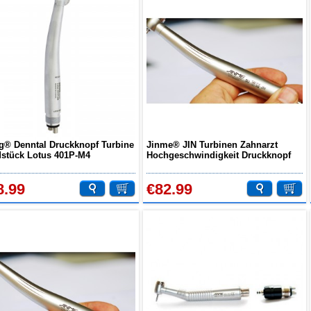
g® Denntal Druckknopf Turbine
Jinme® JIN Turbinen Zahnarzt
stück Lotus 401P-M4
Hochgeschwindigkeit Druckknopf
Standard-Handstück
8.99
€82.99