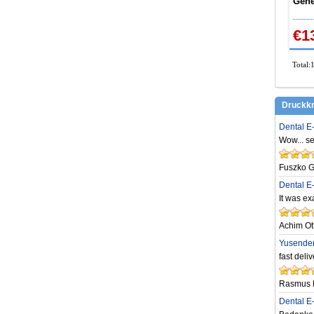
Gene
Hoch
2/4 
€1
Total:
Druckk
Dental E
Wow... se
Fuszko G
Dental E
It was ex
Achim Ot
Yusenden
fast deli
Rasmus 
Dental E