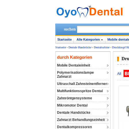
suchen
Startseite
Alle Kategorien
Mobile dentale
Startseite
-
Dentale Handstücke
-
Dentalturbine
-
Druckknopf H
durch Kategorien
Dru
Mobile Dentaleinheit
Polymerisationslampe
All
Zahnarzt
Ultraschall Zahnsteinentferner
Multifunktionsspritze Dental
Zahnröntgensysteme
Mikromotor Dental
Dentale Handstücke
Zahnarzt Behandlungseinheit
Dentalkompressoren‎