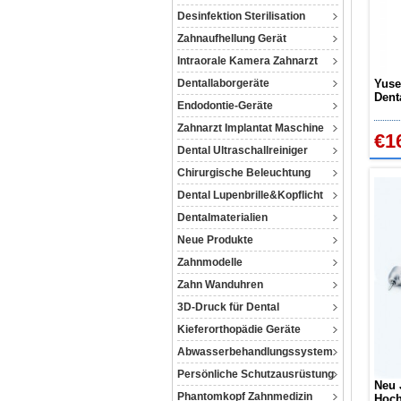
Desinfektion Sterilisation
Zahnaufhellung Gerät
Intraorale Kamera Zahnarzt
Dentallaborgeräte
Yuse
Dent
Endodontie-Geräte
Mach
CX-A
Zahnarzt Implantat Maschine
€1
Dental Ultraschallreiniger
Chirurgische Beleuchtung
Dental Lupenbrille&Kopflicht
Dentalmaterialien
Neue Produkte
Zahnmodelle
Zahn Wanduhren
3D-Druck für Dental
Kieferorthopädie Geräte
Abwasserbehandlungssystem
Persönliche Schutzausrüstung
Neu 
Phantomkopf Zahnmedizin
Hoch