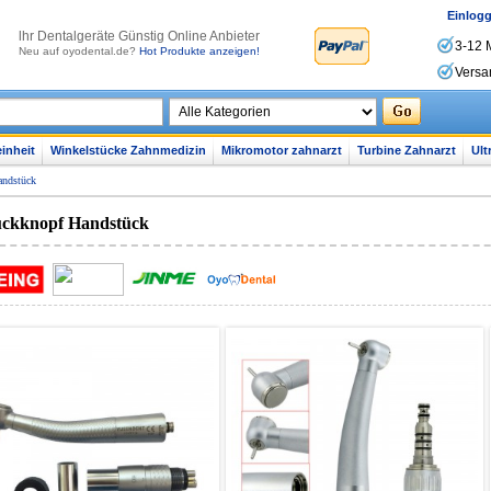
Einlog
lhr Dentalgeräte Günstig Online Anbieter
3-12 
Neu auf oyodental.de?
Hot Produkte anzeigen!
Versa
inheit
Winkelstücke Zahnmedizin
Mikromotor zahnarzt
Turbine Zahnarzt
Ult
andstück
ckknopf Handstück