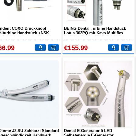
ndent COXO Druckknopf
BEING Dental Turbine Handstück
alturbine Handstück +NSK
Lotus 302PQ mit Kavo Multiflex
lite/Phatelus Schnellkupplung
Schnellkupplung
-207(GN-TP)
66.99
€155.99
Jinme J2-SU Zahnarzt Standard
Dental E-Generator 5 LED
geschwindigkeit Handwerk
Selbstenergie E-Generator