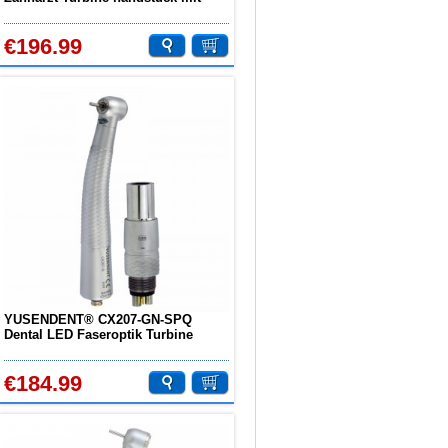
KAVO Roto-Schnellkupplung
€196.99
YUSENDENT® CX207-GN-SPQ
Dental LED Faseroptik Turbine
Handstück Druckknopf mit
Schnellkupplung
€184.99