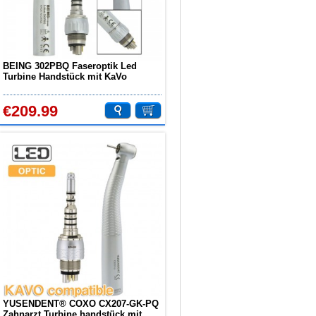
BEING 302PBQ Faseroptik Led
Turbine Handstück mit KaVo
MULTIflex Koppler 6 Loch
€209.99
YUSENDENT® COXO CX207-GK-PQ
Zahnarzt Turbine handstück mit