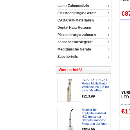
Einm
Laser Zahnmedizin
€8
Elektrochirurgie-Geräte
CAD/CAM-Materialien
Dental Harz Heizung
Piezochirurgie zahnarzt
Zahnanästhesiegerät
Medizinische Geräte
Zubehörteils
Was ist heiß!
TOSI TX-414-734
Rotes Multiplikator
Winkelstück 1:5 mit
Licht Mini-Kopf
YUS
€213.99
LED 
NSK 
€1
Monitor für
Implantatstabilität
ISQ Implantat-
Stabilitätsmonitor
Messung der Imp...
€534.99