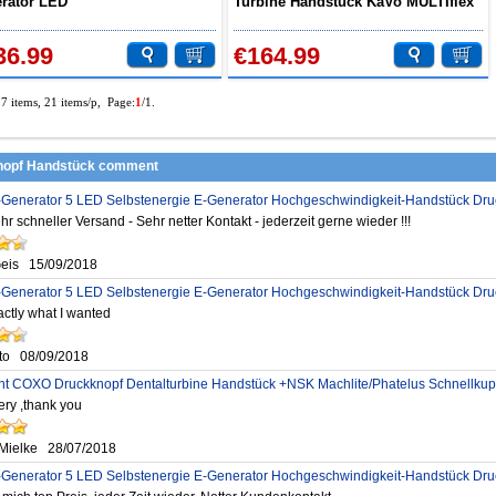
rator LED
Turbine Handstück KaVo MULTIflex
geschwindigkeitshandstück
Koppler Kompatibel 6 Loch
Loch NSK Phatelus Kupplung
36.99
€164.99
17 items, 21 items/p, Page:
1
/1.
nopf Handstück comment
-Generator 5 LED Selbstenergie E-Generator Hochgeschwindigkeit-Handstück Dru
hr schneller Versand - Sehr netter Kontakt - jederzeit gerne wieder !!!
eis
15/09/2018
-Generator 5 LED Selbstenergie E-Generator Hochgeschwindigkeit-Handstück Dru
actly what I wanted
to
08/09/2018
t COXO Druckknopf Dentalturbine Handstück +NSK Machlite/Phatelus Schnellku
very ,thank you
Mielke
28/07/2018
-Generator 5 LED Selbstenergie E-Generator Hochgeschwindigkeit-Handstück Dru