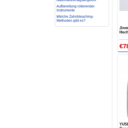
Aufbereitung rotierender
Instrumente
Welche Zahnbleaching-
Methoden gibt es?
Was ist bei der Aufbereitung von
Hand- und Winkelstücken zu
Jinm
beachten?
Hoch
Wie können erhöhte
Groß
Koloniezahlen im Wasser
dauerhaft reduziert werden?
€7
Was ist beim Kauf eines
zahnarzt Ultraschallgerätes zu
beachten?
Zahnaufhellung FAQ
Was ist Medical Dental
Tourismus und wie es Ihnen
helfen kann
Wie zur Prävention und
Behandlung Dental Unfälle
Dentale Polymerisationslampe
Parodontologie als
Schlüsseldisziplin der Zukunft
YUS