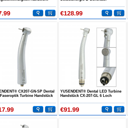
al Wasser Spray 4 Loch
Hochgeschwindigkeit-Handstück
Druckknopf
7.99
€128.99
ENDENT® CX207-GN-SP Dental
YUSENDENT® Dental LED Turbine
Faseroptik Turbine Handstück
Handstück CX-207-GL 6 Loch
Kompatibel
17.99
€91.99