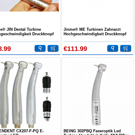
e® JIN Dental Turbine
Jinme® ME Turbinen Zahnarzt
geschwindigkeit Druckknopf
Hochgeschwindigkeit Druckknopf
er Kopf Handstück
Standard Handstück mit
Coupler/Kupplung
8.99
€111.99
ENDENT CX207-F-PQ E-
BEING 302PBQ Faseroptik Led