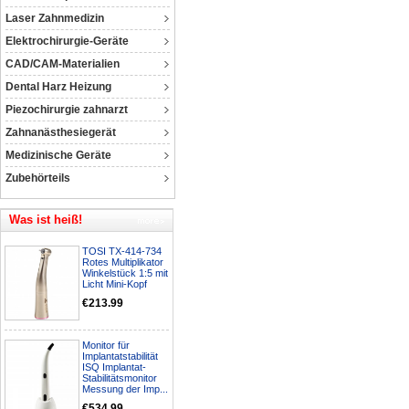
Laser Zahnmedizin
Elektrochirurgie-Geräte
CAD/CAM-Materialien
Dental Harz Heizung
Piezochirurgie zahnarzt
Zahnanästhesiegerät
Medizinische Geräte
Zubehörteils
Was ist heiß!
TOSI TX-414-734
Rotes Multiplikator
Winkelstück 1:5 mit
Licht Mini-Kopf
€213.99
Monitor für
Implantatstabilität
ISQ Implantat-
Stabilitätsmonitor
Messung der Imp...
€534.99