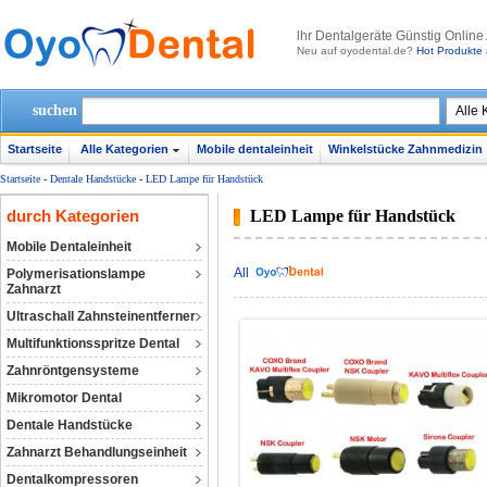
lhr Dentalgeräte Günstig Online
Neu auf oyodental.de?
Hot Produkte 
suchen
Startseite
Alle Kategorien
Mobile dentaleinheit
Winkelstücke Zahnmedizin
Startseite
-
Dentale Handstücke
-
LED Lampe für Handstück
durch Kategorien
LED Lampe für Handstück
Mobile Dentaleinheit
All
Polymerisationslampe
Zahnarzt
Ultraschall Zahnsteinentferner
Multifunktionsspritze Dental
Zahnröntgensysteme
Mikromotor Dental
Dentale Handstücke
Zahnarzt Behandlungseinheit
Dentalkompressoren‎