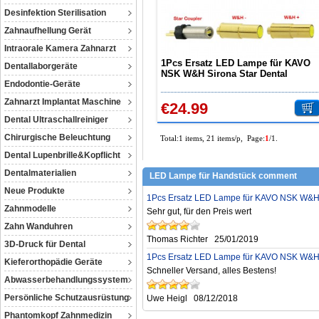
Desinfektion Sterilisation
Zahnaufhellung Gerät
Intraorale Kamera Zahnarzt
1Pcs Ersatz LED Lampe für KAVO
Dentallaborgeräte
NSK W&H Sirona Star Dental
Endodontie-Geräte
Handstück
Zahnarzt Implantat Maschine
€24.99
Dental Ultraschallreiniger
Chirurgische Beleuchtung
Total:1 items, 21 items/p, Page:
1
/1.
Dental Lupenbrille&Kopflicht
Dentalmaterialien
LED Lampe für Handstück comment
Neue Produkte
1Pcs Ersatz LED Lampe für KAVO NSK W&H 
Zahnmodelle
Sehr gut, für den Preis wert
Zahn Wanduhren
Thomas Richter
25/01/2019
3D-Druck für Dental
1Pcs Ersatz LED Lampe für KAVO NSK W&H 
Kieferorthopädie Geräte
Schneller Versand, alles Bestens!
Abwasserbehandlungssystem
Persönliche Schutzausrüstung
Uwe Heigl
08/12/2018
Phantomkopf Zahnmedizin