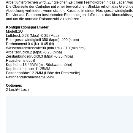
Arbeit unterbrochen wird. Zur gleichen Zeit, kein Fremdkörper in das Lager, 
Die Oberseite der Caitridge mit einer beweglichen Struktur erhöht das Gleich
Abdeckung verhindert, wenn sich die Kassette in einem Hochgeschwindigkeits
Die vier aus Patronen bestehenden Rillen sorgen dafür, dass das überschüssi
und um die normale Rotoranzahl zu schützen.
Konfigurationsparameter
Modell:SU
Luftdruck:0.23 (Mpa) -0.25 (Mpa)
Rotorgeschwindigkeit:350 (krpm) -400 (krpm)
Drehmoment:0.4 (N) -0.45 (N)
Wasserdurchflussrate:90 (min / ml) -110 (min / ml)
Arbeitsdruck:0.2 (Mpa) -0.23 (Mpa)
Zerstäubungsdruck:0.3 (Mpa) -0.35 (Mpa)
Rauschen:≤ 65dB
Kopfhöhe:13.45MM (mit Rückwandhöhe)
Kopfdurchmesser:11.25MM
Patronenhöhe:12.2MM (Höhe der Presswelle)
Patronendurchmesser:9.5MM
Optionen:
2 Loch/4 Loch