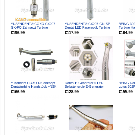
YUSENDENT® COXO CX207-
YUSENDENT® CX207-GN-SP
BEING 302
GK-PQ Zahnarzt Turbine
Dental LED Faseroptik Turbine
Turbine H
handstück mit KAVO Roto-
Handstück NSK Kompatibel
MULTIflex K
€196.99
€117.99
€164.99
Schnellkupp...
Yusendent COXO Druckknopf
Dental E-Generator 5 LED
BEING Den
Dentalturbine Handstück +NSK
Selbstenergie E-Generator
Lotus 302P
Machlite/Phatelus Schnell...
Hochgeschwindigkeit-Handstück...
Schnellkup
€166.99
€128.99
€155.99