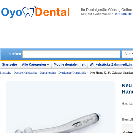
lhr Dentalgeräte Günstig Online
Neu auf oyodental.de?
Hot Produkte 
suchen
Startseite
Alle Kategorien
Mobile dentaleinheit
Winkelstücke Zahnmedizin
Startseite
-
Dentale Handstücke
-
Dentalturbine
-
Druckknopf Handstück
>
Neu Jinme J2-SU Zahnarzt Standar
Neu 
Han
Artik
Herstel