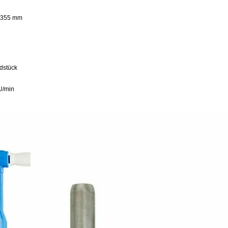
2,355 mm
dstück
U/min