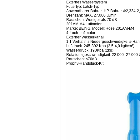
Externes Wassersystem
Futtertyp: Latch-Typ
Anwendbarer Bohrer: HP-Bohrer Φ2,334-
Drehzahl: MAX. 27.000 U/min
Rauschen: Weniger als 70 dB
201AM M4 Luftmotor
Marke: BEING, Modell: Rose 201AM-M4
4-Loch-Luftmotor
Externer Wasserkanal
1:1 Verhältnis Niedergeschwindigkeits-Han
Luftdruck: 245-392 Kpa (2,5-4,0 kgf/cm²)
Wasserdruck: 198Kpa (2kg)
Rotationsgeschwindigkeit: 22.000–27.000 
Rauschen: ≤70dB
Prophy-Handstück-Kit