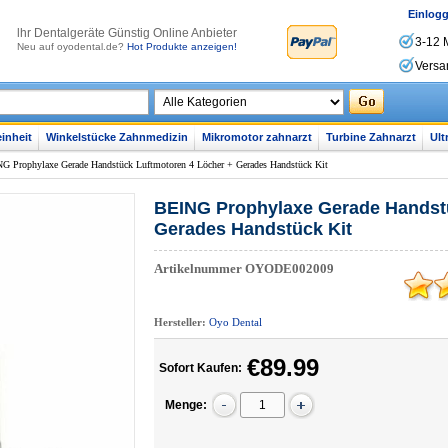
Einlog
lhr Dentalgeräte Günstig Online Anbieter
3-12 
Neu auf oyodental.de?
Hot Produkte anzeigen!
Versa
inheit
Winkelstücke Zahnmedizin
Mikromotor zahnarzt
Turbine Zahnarzt
Ult
G Prophylaxe Gerade Handstück Luftmotoren 4 Löcher + Gerades Handstück Kit
BEING Prophylaxe Gerade Handstü
Gerades Handstück Kit
Artikelnummer
OYODE002009
Hersteller:
Oyo Dental
€89.99
Sofort Kaufen:
Menge: