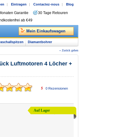
gen
|
Eintragen
|
Contactez-nous
|
Blog
Monaten Garantie
30 Tage Retouren
ndkostenfrei ab €49
Mein Einkaufswagen
raschallspitzen
Diamantbohrer
« Zurück gehen
ck Luftmotoren 4 Löcher +
5
0
Rezensionen
Auf Lager