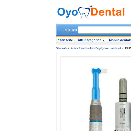
suchen
Startseite
Alle Kategorien
Mobile dentale
Startseite
-
Dentale Handstücke
-
Prophylaxe Handstück
>
BEIN