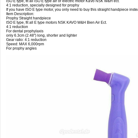
ISO E type, fit all ISO E type air or electric motor KaVo NSK W&H ect.
4:1 reduction, specially designed for prophy
If you have ISO E type motor, you only need to buy this straight handpiece ins
Item Description:
Prophy Straight handpiece
ISO E type, fit all E type motors NSK KAVO W&H Bien Air Ect.
4:1 reduction
For dental prophylaxis
only 6.3cm (2.48") long, shorter and lighter
Gear ratio: 4:1 reduction
Speed: MAX 6,000rpm
For prophy angles