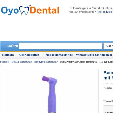
lhr Dentalgeräte Günstig Online
Neu auf oyodental.de?
Hot Produkte 
suchen
Startseite
Alle Kategorien
Mobile dentaleinheit
Winkelstücke Zahnmedizin
Startseite
-
Dentale Handstücke
-
Prophylaxe Handstück
>
Being Prophylaxe Gerade Handstück 4:1 E-Typ Ko
Bein
mit
Artik
Herstel