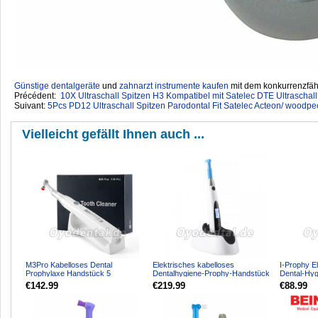
Günstige dentalgeräte
‎ und
zahnarzt instrumente kaufen
mit dem konkurrenzfähi
Précédent:
10X Ultraschall Spitzen H3 Kompatibel mit Satelec DTE Ultraschal
Suivant:
5Pcs PD12 Ultraschall Spitzen Parodontal Fit Satelec Acteon/ woodpe
Vielleicht gefällt Ihnen auch ...
M3Pro Kabelloses Dental
Elektrisches kabelloses
I-Prophy E
Prophylaxe Handstück 5
Dentalhygiene-Prophy-Handstück
Dental-Hyg
Geschwindigkeiten 360° Rotation
10 Geschwindigkeitseinste...
Handstück 
€142.99
€219.99
€88.99