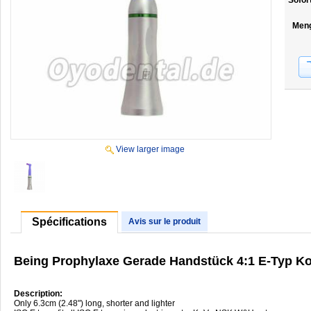
Sofor
Men
View larger image
Spécifications
Avis sur le produit
Being Prophylaxe Gerade Handstück 4:1 E-Typ K
Description:
Only 6.3cm (2.48") long, shorter and lighter