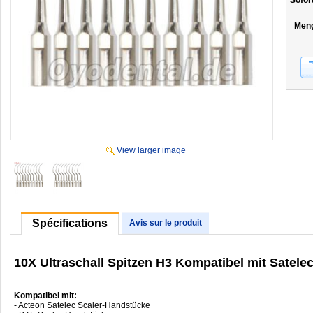
Sofor
Men
View larger image
Spécifications
Avis sur le produit
10X Ultraschall Spitzen H3 Kompatibel mit Satele
Kompatibel mit:
- Acteon Satelec Scaler-Handstücke