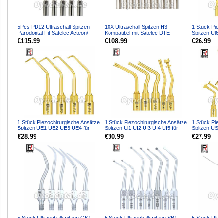
5Pcs PD12 Ultraschall Spitzen
10X Ultraschall Spitzen H3
1 Stück Pi
Parodontal Fit Satelec Acteon/
Kompatibel mit Satelec DTE
Spitzen Ul
woodpecker DTE Ultr...
Ultraschall Handstück
für Knoche
€115.99
€108.99
€26.99
1 Stück Piezochirurgische Ansätze
1 Stück Piezochirurgische Ansätze
1 Stück Pi
Spitzen UE1 UE2 UE3 UE4 für
Spitzen Ul1 UI2 UI3 UI4 UI5 für
Spitzen U
Knochenschneiden S...
Knochenschneid...
US3 US4 U
€28.99
€30.99
€27.99
5 Stück Ultraschallspitzen GK1
5 Stück Ultraschallspitzen SB1
5 Stück Ult