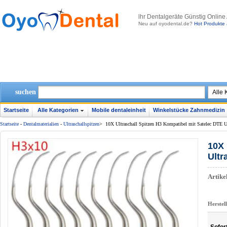
lhr Dentalgeräte Günstig Online
Neu auf oyodental.de?
Hot Produkte 
suchen
Startseite
Alle Kategorien
Mobile dentaleinheit
Winkelstücke Zahnmedizin
Startseite
-
Dentalmaterialien
-
Ultraschallspitzen
>
10X Ultraschall Spitzen H3 Kompatibel mit Satelec DTE U
10X 
Ultr
Artik
Herstel