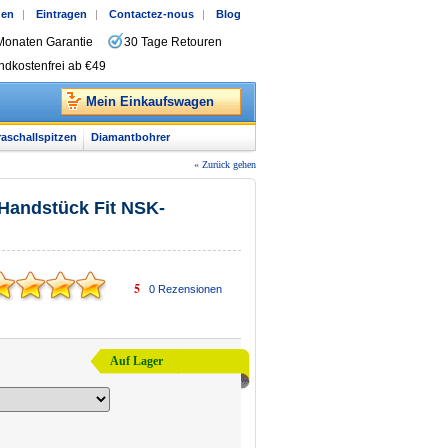
gen
|
Eintragen
|
Contactez-nous
|
Blog
Monaten Garantie
30 Tage Retouren
ndkostenfrei ab €49
Mein Einkaufswagen
raschallspitzen
Diamantbohrer
« Zurück gehen
-Handstück Fit NSK-
5
0
Rezensionen
Auf Lager