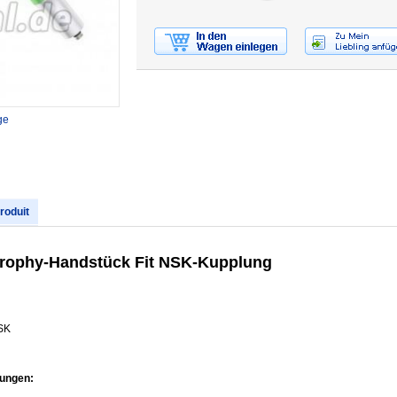
ge
produit
 Prophy-Handstück Fit NSK-Kupplung
NSK
ungen: