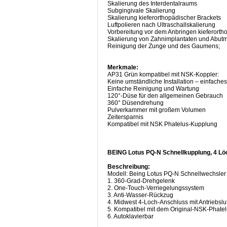
Skalierung des Interdentalraums
Subgingivale Skalierung
Skalierung kieferorthopädischer Brackets
Luftpolieren nach Ultraschallskalierung
Vorbereitung vor dem Anbringen kieferorth
Skalierung von Zahnimplantaten und Abutm
Reinigung der Zunge und des Gaumens;
Merkmale:
AP31 Grün kompatibel mit NSK-Koppler:
Keine umständliche Installation – einfach
Einfache Reinigung und Wartung
120°-Düse für den allgemeinen Gebrauch
360° Düsendrehung
Pulverkammer mit großem Volumen
Zeitersparnis
Kompatibel mit NSK Phatelus-Kupplung
BEING Lotus PQ-N Schnellkupplung, 4 Lö
Beschreibung:
Modell: Being Lotus PQ-N Schnellwechsler
1. 360-Grad-Drehgelenk
2. One-Touch-Verriegelungssystem
3. Anti-Wasser-Rückzug
4. Midwest 4-Loch-Anschluss mit Antriebslu
5. Kompatibel mit dem Original-NSK-Phate
6. Autoklavierbar