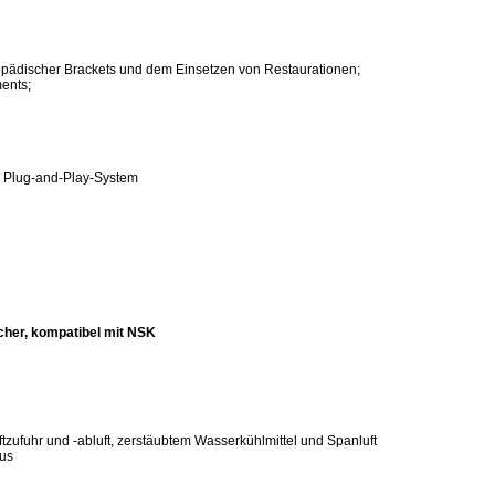
opädischer Brackets und dem Einsetzen von Restaurationen;
ents;
es Plug-and-Play-System
cher, kompatibel mit NSK
ftzufuhr und -abluft, zerstäubtem Wasserkühlmittel und Spanluft
lus