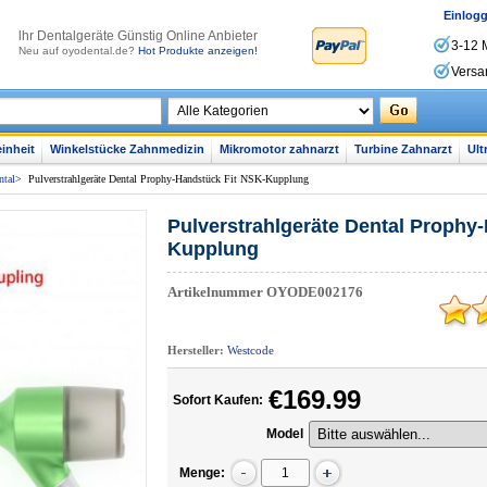
Einlog
lhr Dentalgeräte Günstig Online Anbieter
3-12 
Neu auf oyodental.de?
Hot Produkte anzeigen!
Versa
inheit
Winkelstücke Zahnmedizin
Mikromotor zahnarzt
Turbine Zahnarzt
Ult
ntal
>
Pulverstrahlgeräte Dental Prophy-Handstück Fit NSK-Kupplung
Pulverstrahlgeräte Dental Prophy
Kupplung
Artikelnummer
OYODE002176
Hersteller:
Westcode
€169.99
Sofort Kaufen:
Model
Menge: