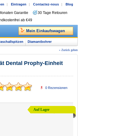
gen
|
Eintragen
|
Contactez-nous
|
Blog
Monaten Garantie
30 Tage Retouren
ndkostenfrei ab €49
Mein Einkaufswagen
raschallspitzen
Diamantbohrer
« Zurück gehen
t Dental Prophy-Einheit
5
0
Rezensionen
Auf Lager