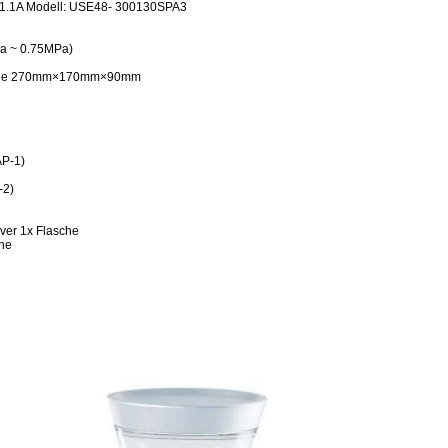
 1.1A Modell: USE48- 300130SPA3
Pa ~ 0.75MPa)
×Höhe 270mm×170mm×90mm
AP-1)
-2)
ver 1x Flasche
che