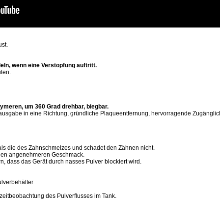
st.
ln, wenn eine Verstopfung auftritt.
iten.
ymeren, um 360 Grad drehbar, biegbar.
usgabe in eine Richtung, gründliche Plaqueentfernung, hervorragende Zugänglich
r als die des Zahnschmelzes und schadet den Zähnen nicht.
 einen angenehmeren Geschmack.
n, dass das Gerät durch nasses Pulver blockiert wird.
ulverbehälter
zeitbeobachtung des Pulverflusses im Tank.