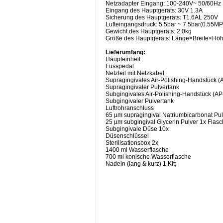
Netzadapter Eingang: 100-240V~ 50/60Hz
Eingang des Hauptgeräts: 30V 1.3A
Sicherung des Hauptgeräts: T1.6AL 250V
Lufteingangsdruck: 5.5bar ~ 7.5bar(0.55M
Gewicht des Hauptgeräts: 2.0kg
Größe des Hauptgeräts: Länge×Breite
Lieferumfang:
Haupteinheit
Fusspedal
Netzteil mit Netzkabel
Supragingivales Air-Polishing-Handstück (
Supragingivaler Pulvertank
Subgingivales Air-Polishing-Handstück (AP
Subgingivaler Pulvertank
Luftrohranschluss
65 µm supragingival Natriumbicarbonat Pul
25 µm subgingival Glycerin Pulver 1x Flas
Subgingivale Düse 10x
Düsenschlüssel
Sterilisationsbox 2x
1400 ml Wasserflasche
700 ml konische Wasserflasche
Nadeln (lang & kurz) 1 Kit;