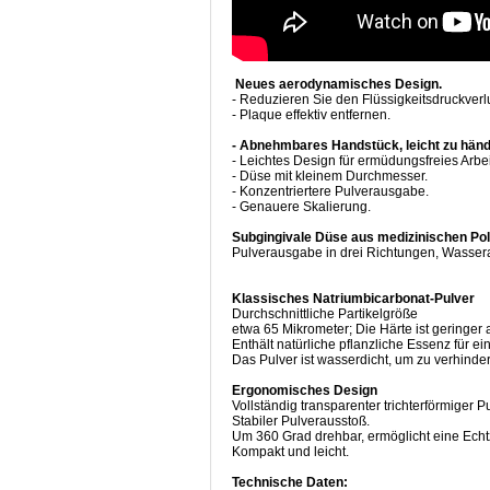
Neues aerodynamisches Design.
- Reduzieren Sie den Flüssigkeitsdruckverlu
- Plaque effektiv entfernen.
- Abnehmbares Handstück, leicht zu hände
- Leichtes Design für ermüdungsfreies Arbe
- Düse mit kleinem Durchmesser.
- Konzentriertere Pulverausgabe.
- Genauere Skalierung.
Subgingivale Düse aus medizinischen Pol
Pulverausgabe in drei Richtungen, Wassera
Klassisches Natriumbicarbonat-Pulver
Durchschnittliche Partikelgröße
etwa 65 Mikrometer; Die Härte ist geringe
Enthält natürliche pflanzliche Essenz für
Das Pulver ist wasserdicht, um zu verhinder
Ergonomisches Design
Vollständig transparenter trichterförmiger P
Stabiler Pulverausstoß.
Um 360 Grad drehbar, ermöglicht eine Echt
Kompakt und leicht.
Technische Daten: