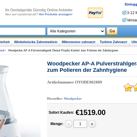
Einlog
lhr Dentalgeräte Günstig Online Anbieter
3-12 
Neu auf oyodental.de?
Hot Produkte anzeigen!
Versa
inheit
Winkelstücke Zahnmedizin
Mikromotor zahnarzt
Turbine Zahnarzt
Ult
ntal
>
Woodpecker AP-A Pulverstrahlgerät Dental Prophy-Einheit zum Polieren der Zahnhygiene
Woodpecker AP-A Pulverstrahlgerä
zum Polieren der Zahnhygiene
Artikelnummer
OYODE002089
Hersteller:
Woodpecker
€1519.00
Sofort Kaufen:
Menge: