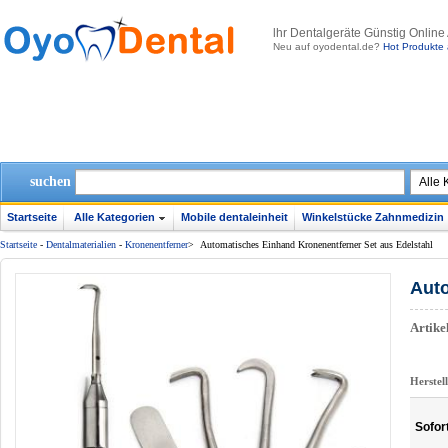
lhr Dentalgeräte Günstig Online
Neu auf oyodental.de?
Hot Produkte 
suchen
Startseite
Alle Kategorien
Mobile dentaleinheit
Winkelstücke Zahnmedizin
Startseite
-
Dentalmaterialien
-
Kronenentferner
>
Automatisches Einhand Kronenentferner Set aus Edelstahl
Auto
Artik
Herstel
Sofor