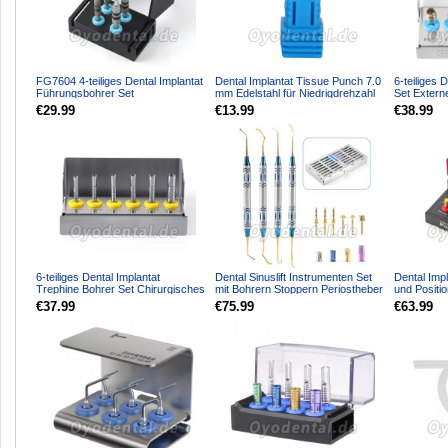
FG7604 4-teiliges Dental Implantat
Dental Implantat Tissue Punch 7.0
6-teiliges D
Führungsbohrer Set
mm Edelstahl für Niedrigdrehzahl
Set Externe
Positionsführung & Halskor...
Winkelstück
Diamantbes
€29.99
€13.99
€38.99
6-teiliges Dental Implantat
Dental Sinuslift Instrumenten Set
Dental Imp
Trephine Bohrer Set Chirurgisches
mit Bohrern Stoppern Periostheber
und Positi
Instrumentenkit
Implantolo
€37.99
€75.99
€63.99