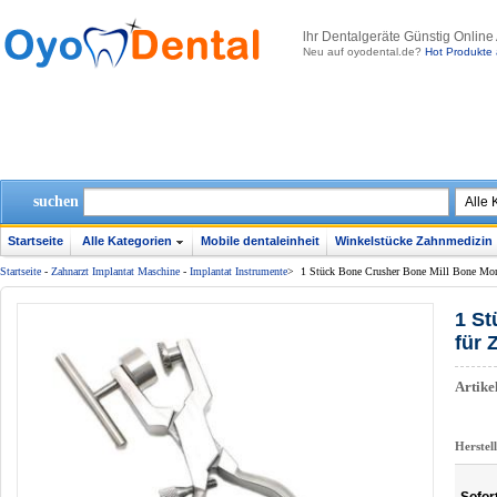
lhr Dentalgeräte Günstig Online
Neu auf oyodental.de?
Hot Produkte 
suchen
Startseite
Alle Kategorien
Mobile dentaleinheit
Winkelstücke Zahnmedizin
Startseite
-
Zahnarzt Implantat Maschine
-
Implantat Instrumente
>
1 Stück Bone Crusher Bone Mill Bone Morse
1 St
für 
Artik
Herstel