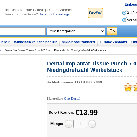
Einlog
lhr Dentalgeräte Günstig Online Anbieter
3-12 
Neu auf oyodental.de?
Hot Produkte anzeigen!
Versa
inheit
Winkelstücke Zahnmedizin
Mikromotor zahnarzt
Turbine Zahnarzt
Ult
e
>
Dental Implantat Tissue Punch 7.0 mm Edelstahl für Niedrigdrehzahl Winkelstück
Dental Implantat Tissue Punch 7.0
Niedrigdrehzahl Winkelstück
Artikelnummer
OYODE002449
Hersteller:
Oyo Dental
€13.99
Sofort Kaufen:
Menge: