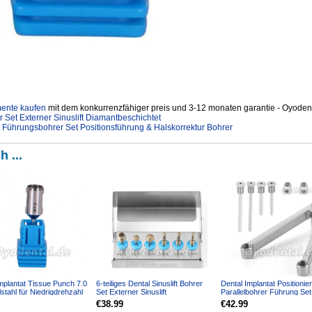
mente kaufen
mit dem konkurrenzfähiger preis und 3-12 monaten garantie - Oyodent
er Set Externer Sinuslift Diamantbeschichtet
t Führungsbohrer Set Positionsführung & Halskorrektur Bohrer
h ...
mplantat Tissue Punch 7.0
6-teiliges Dental Sinuslift Bohrer
Dental Implantat Positionie
tahl für Niedrigdrehzahl
Set Externer Sinuslift
Parallelbohrer Führung Set
tück
Diamantbeschichtet
Edelstahl
€38.99
€42.99