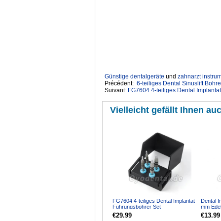
Günstige dentalgeräte
‎ und
zahnarzt instru
Précédent:
6-teiliges Dental Sinuslift Bohr
Suivant:
FG7604 4-teiliges Dental Implanta
Vielleicht gefällt Ihnen auc
FG7604 4-teiliges Dental Implantat
Dental I
Führungsbohrer Set
mm Edels
Positionsführung & Halskor...
Winkels
€29.99
€13.99