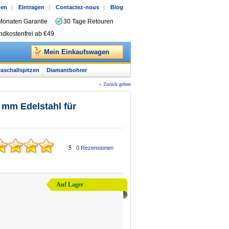
gen
|
Eintragen
|
Contactez-nous
|
Blog
Monaten Garantie
30 Tage Retouren
ndkostenfrei ab €49
Mein Einkaufswagen
raschallspitzen
Diamantbohrer
« Zurück gehen
 mm Edelstahl für
5
0
Rezensionen
Auf Lager