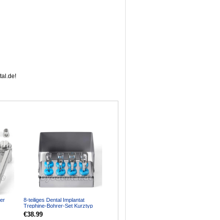
al.de!
rer
8-teiliges Dental Implantat
Trephine-Bohrer-Set Kurztyp
Chirurgisches Instrument...
€38.99