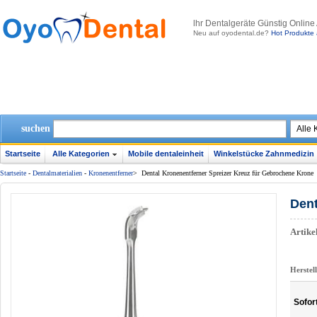
lhr Dentalgeräte Günstig Online
Neu auf oyodental.de?
Hot Produkte 
suchen
Startseite
Alle Kategorien
Mobile dentaleinheit
Winkelstücke Zahnmedizin
Startseite
-
Dentalmaterialien
-
Kronenentferner
>
Dental Kronenentferner Spreizer Kreuz für Gebrochene Krone
Dent
Artik
Herstel
Sofor