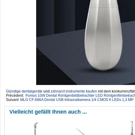
Günstige dentalgeräte
‎ und
zahnarzt instrumente kaufen
mit dem konkurrenzfähi
Précédent:
Fomos 10W Dental Röntgenbildbetrachter LED Röntgenfilmbetrach
Suivant:
MLG CF-686A Dental USB Intraoralkamera 1/4 CMOS 6 LEDs 1,3 MP
Vielleicht gefällt Ihnen auch ...