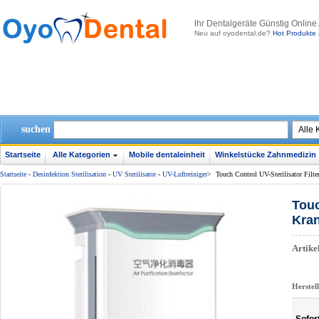
lhr Dentalgeräte Günstig Online
Neu auf oyodental.de?
Hot Produkte 
suchen
Startseite
Alle Kategorien
Mobile dentaleinheit
Winkelstücke Zahnmedizin
Startseite
-
Desinfektion Sterilisation
-
UV Sterilisator
-
UV-Luftreiniger
>
Touch Control UV-Sterilisator Filte
Touc
Kran
Artik
Herstel