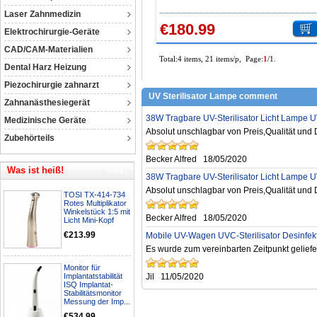
Timer-Fernbedienung
Laser Zahnmedizin
€180.99
Elektrochirurgie-Geräte
CAD/CAM-Materialien
Total:4 items, 21 items/p, Page:
1
/1.
Dental Harz Heizung
Piezochirurgie zahnarzt
UV Sterilisator Lampe comment
Zahnanästhesiegerät
38W Tragbare UV-Sterilisator Licht Lampe UV
Medizinische Geräte
Absolut unschlagbar von Preis,Qualität und 
Zubehörteils
Becker Alfred
18/05/2020
Was ist heiß!
38W Tragbare UV-Sterilisator Licht Lampe UV
Absolut unschlagbar von Preis,Qualität und 
TOSI TX-414-734
Rotes Multiplikator
Winkelstück 1:5 mit
Becker Alfred
18/05/2020
Licht Mini-Kopf
€213.99
Mobile UV-Wagen UVC-Sterilisator Desinfekt
Es wurde zum vereinbarten Zeitpunkt geliefer
Monitor für
Implantatstabilität
Jil
11/05/2020
ISQ Implantat-
Stabilitätsmonitor
Messung der Imp...
€534.99