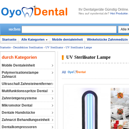
lhr Dentalgeräte Günstig Online
Neu auf oyodental.de?
Hot Produkte 
suchen
Startseite
Alle Kategorien
Mobile dentaleinheit
Winkelstücke Zahnmedizin
Startseite
-
Desinfektion Sterilisation
-
UV Sterilisator
-
UV Sterilisator Lampe
durch Kategorien
UV Sterilisator Lampe
Mobile Dentaleinheit
All
Polymerisationslampe
Zahnarzt
Ultraschall Zahnsteinentferner
Multifunktionsspritze Dental
Zahnröntgensysteme
Mikromotor Dental
Dentale Handstücke
Zahnarzt Behandlungseinheit
Dentalkompressoren‎