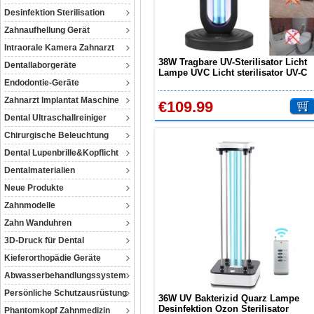
Desinfektion Sterilisation
Zahnaufhellung Gerät
Intraorale Kamera Zahnarzt
38W Tragbare UV-Sterilisator Licht
Dentallaborgeräte
Lampe UVC Licht sterilisator UV-C
Endodontie-Geräte
Desinfektion Ozon
Zahnarzt Implantat Maschine
€109.99
Dental Ultraschallreiniger
Chirurgische Beleuchtung
Dental Lupenbrille&Kopflicht
Dentalmaterialien
Neue Produkte
Zahnmodelle
Zahn Wanduhren
3D-Druck für Dental
Kieferorthopädie Geräte
Abwasserbehandlungssystem
Persönliche Schutzausrüstung
36W UV Bakterizid Quarz Lampe
Desinfektion Ozon Sterilisator
Phantomkopf Zahnmedizin