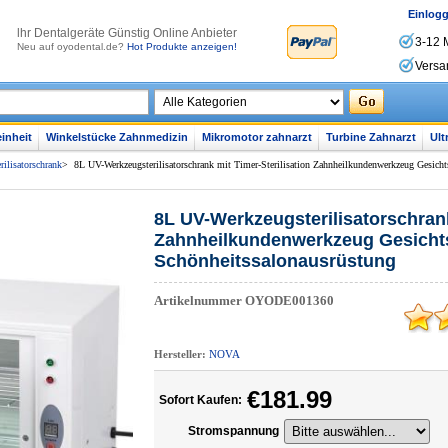
Einlog
lhr Dentalgeräte Günstig Online Anbieter
3-12 
Neu auf oyodental.de?
Hot Produkte anzeigen!
Versa
inheit
Winkelstücke Zahnmedizin
Mikromotor zahnarzt
Turbine Zahnarzt
Ult
rilisatorschrank
>
8L UV-Werkzeugsterilisatorschrank mit Timer-Sterilisation Zahnheilkundenwerkzeug Gesicht
8L UV-Werkzeugsterilisatorschrank
Zahnheilkundenwerkzeug Gesicht
Schönheitssalonausrüstung
Artikelnummer
OYODE001360
Hersteller:
NOVA
€181.99
Sofort Kaufen:
Stromspannung