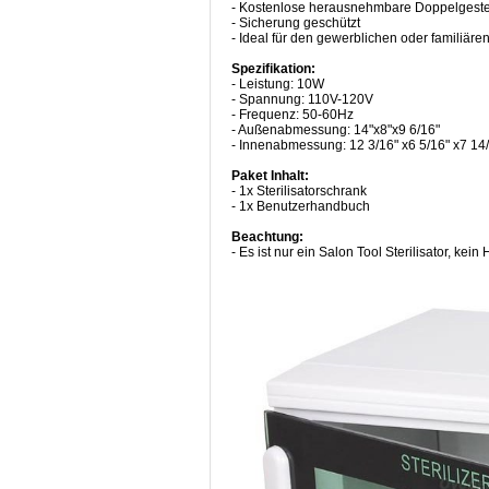
- Kostenlose herausnehmbare Doppelgeste
- Sicherung geschützt
- Ideal für den gewerblichen oder familiär
Spezifikation:
- Leistung: 10W
- Spannung: 110V-120V
- Frequenz: 50-60Hz
- Außenabmessung: 14"x8"x9 6/16"
- Innenabmessung: 12 3/16" x6 5/16" x7 14
Paket Inhalt:
- 1x Sterilisatorschrank
- 1x Benutzerhandbuch
Beachtung:
- Es ist nur ein Salon Tool Sterilisator, ke