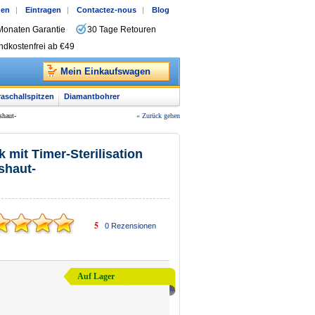
gen
|
Eintragen
|
Contactez-nous
|
Blog
Monaten Garantie
30 Tage Retouren
ndkostenfrei ab €49
Mein Einkaufswagen
raschallspitzen
Diamantbohrer
shaut-
« Zurück gehen
 mit Timer-Sterilisation
shaut-
5
0
Rezensionen
Auf Lager