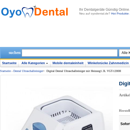
lhr Dentalgeräte Günstig Online
Neu auf oyodental.de?
Hot Produkte 
suchen
Startseite
Alle Kategorien
Mobile dentaleinheit
Winkelstücke Zahnmedizin
Startseite
-
Dental Ultraschallreiniger
>
Digital Dental Ultraschallreiniger‎ mit Heizung1.3L VGT-1200H
Digi
Artik
Herstel
Sofor