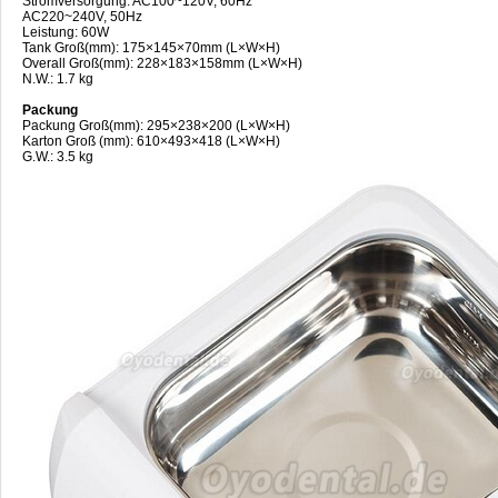
Stromversorgung: AC100~120V, 60Hz
AC220~240V, 50Hz
Leistung: 60W
Tank Groß(mm): 175×145×70mm (L×W×H)
Overall Groß(mm): 228×183×158mm (L×W×H)
N.W.: 1.7 kg
Packung
Packung Groß(mm): 295×238×200 (L×W×H)
Karton Groß (mm): 610×493×418 (L×W×H)
G.W.: 3.5 kg