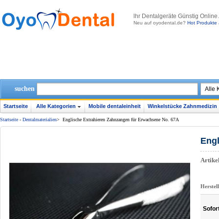
lhr Dentalgeräte Günstig Online
Neu auf oyodental.de?
Hot Produkte 
suchen
Startseite
Alle Kategorien
Mobile dentaleinheit
Winkelstücke Zahnmedizin
Startseite
-
Dentalmaterialien
>
Englische Extrahieren Zahnzangen für Erwachsene No. 67A
Engl
Artik
Herstel
Sofor