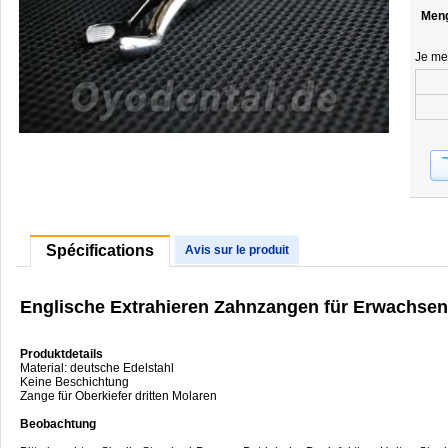
Men
Je me
Spécifications
Avis sur le produit
Englische Extrahieren Zahnzangen für Erwachsen
Produktdetails
Material: deutsche Edelstahl
Keine Beschichtung
Zange für Oberkiefer dritten Molaren
Beobachtung