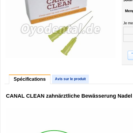
Sofor
Men
Je me
Spécifications
Avis sur le produit
CANAL CLEAN zahnärztliche Bewässerung Nadel 