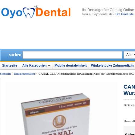
lhr Dentalgeräte Günstig Online
Neu auf oyodental.de?
Hot Produkte 
suchen
Startseite
Alle Kategorien
Mobile dentaleinheit
Winkelstücke Zahnmedizin
Startseite
-
Dentalmaterialien
>
CANAL CLEAN zahnärztliche Bewässerung Nadel für Wurzelbehandlung 30G
CAN
Wur
Artik
Herstel