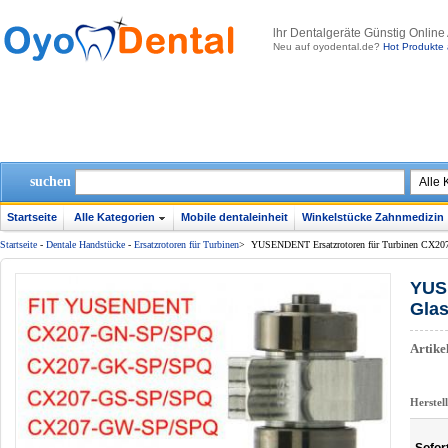
lhr Dentalgeräte Günstig Online
Neu auf oyodental.de?
Hot Produkte 
suchen
Startseite
Alle Kategorien
Mobile dentaleinheit
Winkelstücke Zahnmedizin
Startseite
-
Dentale Handstücke
-
Ersatzrotoren für Turbinen
>
YUSENDENT Ersatzrotoren für Turbinen CX207-
YUS
Glas
Artik
Herstel