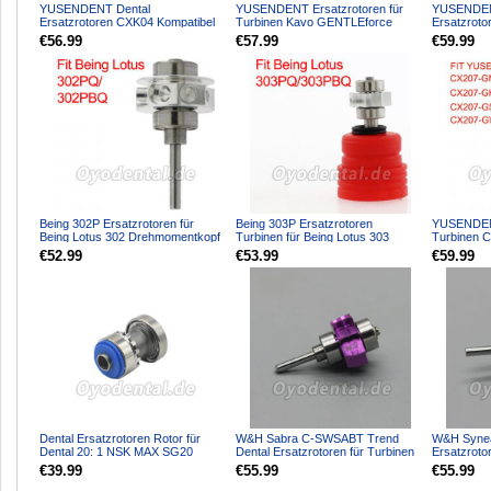
YUSENDENT Dental
YUSENDENT Ersatzrotoren für
YUSENDEN
Ersatzrotoren CXK04 Kompatibel
Turbinen Kavo GENTLEforce
Ersatzrot
mit KAVO 8000
6000B 7000B K16 Kompatibel
Glasfaser
€56.99
€57.99
€59.99
Handstück
Being 302P Ersatzrotoren für
Being 303P Ersatzrotoren
YUSENDENT
Being Lotus 302 Drehmomentkopf
Turbinen für Being Lotus 303
Turbinen 
Handstück
Drehmomentkopf Handstück
Glasfaser 
€52.99
€53.99
€59.99
Dental Ersatzrotoren Rotor für
W&H Sabra C-SWSABT Trend
W&H Synea
Dental 20: 1 NSK MAX SG20
Dental Ersatzrotoren für Turbinen
Ersatzroto
Implantat Handstück
COXO CXW02
CXW01
€39.99
€55.99
€55.99