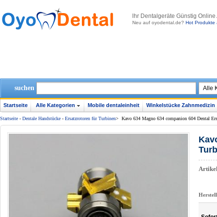
lhr Dentalgeräte Günstig Online
Neu auf oyodental.de?
Hot Produkte 
suchen
Startseite
Alle Kategorien
Mobile dentaleinheit
Winkelstücke Zahnmedizin
Startseite
-
Dentale Handstücke
-
Ersatzrotoren für Turbinen
>
Kavo 634 Magno 634 companion 604 Dental Er
Kavo
Tur
Artik
Herstel