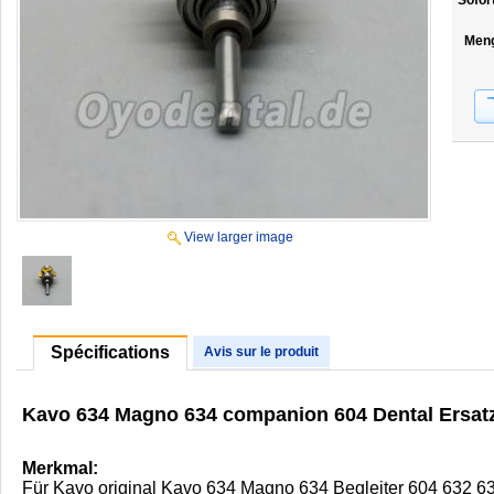
Sofor
Men
View larger image
Spécifications
Avis sur le produit
Kavo 634 Magno 634 companion 604 Dental Ersat
Merkmal:
Für Kavo original Kavo 634 Magno 634 Begleiter 604 632 