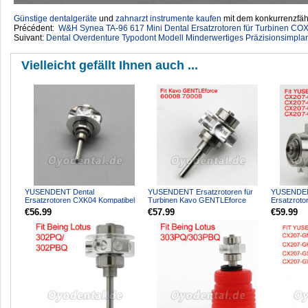
Günstige dentalgeräte
‎ und
zahnarzt instrumente kaufen
mit dem konkurrenzfähi
Précédent:
W&H Synea TA-96 617 Mini Dental Ersatzrotoren für Turbinen 
Suivant:
Dental Overdenture Typodont Modell Minderwertiges Präzisionsimpla
Vielleicht gefällt Ihnen auch ...
YUSENDENT Dental
YUSENDENT Ersatzrotoren für
YUSENDEN
Ersatzrotoren CXK04 Kompatibel
Turbinen Kavo GENTLEforce
Ersatzrot
mit KAVO 8000
6000B 7000B K16 Kompatibel
Glasfaser
€56.99
€57.99
€59.99
Handstück