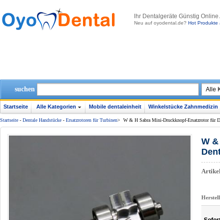
lhr Dentalgeräte Günstig Online
Neu auf oyodental.de?
Hot Produkte 
suchen
Startseite
Alle Kategorien
Mobile dentaleinheit
Winkelstücke Zahnmedizin
Startseite
-
Dentale Handstücke
-
Ersatzrotoren für Turbinen
>
W & H Sabra Mini-Druckknopf-Ersatzrotor fü
W & 
Den
Artik
Herstel