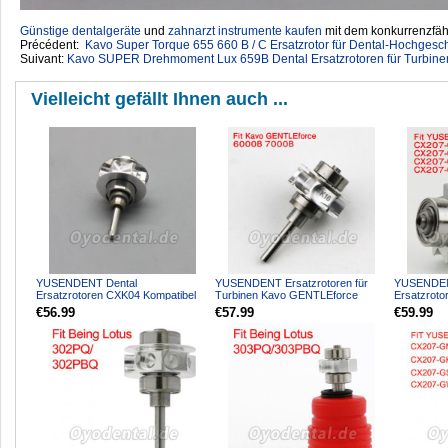
Günstige dentalgeräte
‎ und
zahnarzt instrumente kaufen
mit dem konkurrenzfähi
Précédent:
Kavo Super Torque 655 660 B / C Ersatzrotor für Dental-Hochge
Suivant:
Kavo SUPER Drehmoment Lux 659B Dental Ersatzrotoren für Turbi
Vielleicht gefällt Ihnen auch ...
YUSENDENT Dental
YUSENDENT Ersatzrotoren für
YUSENDEN
Ersatzrotoren CXK04 Kompatibel
Turbinen Kavo GENTLEforce
Ersatzrot
mit KAVO 8000
6000B 7000B K16 Kompatibel
Glasfaser
€56.99
€57.99
€59.99
Handstück