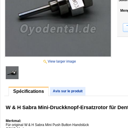
Sofor
Men
View larger image
Spécifications
Avis sur le produit
W & H Sabra Mini-Druckknopf-Ersatzrotor für D
Merkmal:
Für original W & H Sabra Mini Push Button Handstück