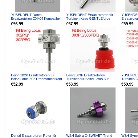
YUSENDENT Dental
YUSENDENT Ersatzrotoren für
YUSENDEN
Ersatzrotoren CXK04 Kompatibel
Turbinen Kavo GENTLEforce
Ersatzrot
mit KAVO 8000
6000B 7000B K16 Kompatibel
Glasfaser
€56.99
€57.99
€59.99
Handstück
Being 302P Ersatzrotoren für
Being 303P Ersatzrotoren
YUSENDENT
Being Lotus 302 Drehmomentkopf
Turbinen für Being Lotus 303
Turbinen 
Handstück
Drehmomentkopf Handstück
Glasfaser 
€52.99
€53.99
€59.99
Dental Ersatzrotoren Rotor für
W&H Sabra C-SWSABT Trend
W&H Synea