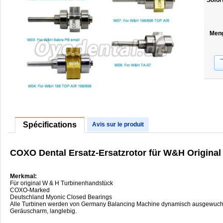
Sofor
Men
Spécifications
Avis sur le produit
COXO Dental Ersatz-Ersatzrotor für W&H Origina
Merkmal:
Für original W & H Turbinenhandstück
COXO-Marked
Deutschland Myonic Closed Bearings
Alle Turbinen werden von Germany Balancing Machine dynamisch ausgewucht
Geräuscharm, langlebig.