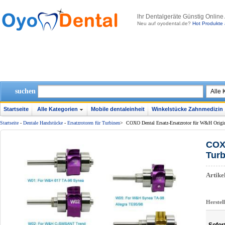
lhr Dentalgeräte Günstig Online
Neu auf oyodental.de?
Hot Produkte 
suchen
Startseite
Alle Kategorien
Mobile dentaleinheit
Winkelstücke Zahnmedizin
Startseite
-
Dentale Handstücke
-
Ersatzrotoren für Turbinen
>
COXO Dental Ersatz-Ersatzrotor für W&H Origi
COXO
Tur
Artik
Herstel