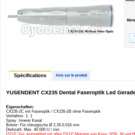
Sofor
Men
Spécifications
Avis sur le produit
YUSENDENT CX235 Dental Faseroptik Led Gerad
Eigenschaften:
CX235-2C mit Faseroptik / CX235-2B ohne Faseroptik
Verhältnis: 1: 1
Spray: Innerer Kanal
Bohrer: Für chirurgische Ø 2,35-0,016 mm
Drehzahl: Max. 40.000 U / min
ISO-E-Typ, kompatibel mit allen ISO-E-Motoren von Kavo, NSK, W und H