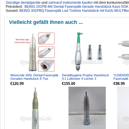
Günstige dentalgeräte
‎ und
zahnarzt instrumente kaufen
mit dem konkurrenzfähi
Précédent:
BEING 202PB-M4 Dental Faseroptik Gerade Handstück Kavo NS
Suivant:
BEING 302PBQ Faseroptik Led Turbine Handstück mit KaVo MULTIflex
Vielleicht gefällt Ihnen auch ...
Westcode X65L Dental-Faseroptik
Dentalhygiene Prophy-Handstück
YUSENDEN
Gerades Handstück E-Typ
4:1 Luftmotor 4 Löcher 3
Faseropti
Nasenkegel Kit E-Type WM...
E-Typ Kav
€120.99
€155.00
€98.99