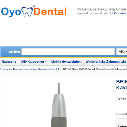
lhr Dentalgeräte Günstig Online
Neu auf oyodental.de?
Hot Produkte 
suchen
Startseite
Alle Kategorien
Mobile dentaleinheit
Winkelstücke Zahnmedizin
Startseite
-
Dentale Handstücke
-
Gerades Handstück
>
BEING Rose 202SH Dental Gerade Handstück Innere
BEI
Kav
Artik
Herstel