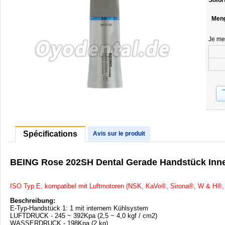
Sofor
Men
Je me
Spécifications
Avis sur le produit
BEING Rose 202SH Dental Gerade Handstück In
ISO Typ E, kompatibel mit Luftmotoren (NSK, KaVo®, Sirona®, W & H®, 
Beschreibung:
E-Typ-Handstück 1: 1 mit internem Kühlsystem
LUFTDRUCK - 245 ~ 392Kpa (2,5 ~ 4,0 kgf / cm2)
WASSERDRUCK - 198Kpa (2 kg)