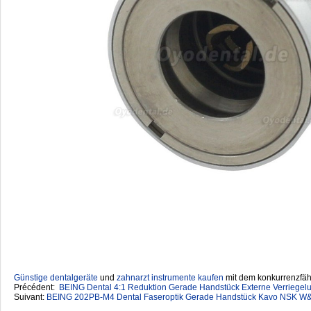
Günstige dentalgeräte
‎ und
zahnarzt instrumente kaufen
mit dem konkurrenzfähi
Précédent:
BEING Dental 4:1 Reduktion Gerade Handstück Externe Verriege
Suivant:
BEING 202PB-M4 Dental Faseroptik Gerade Handstück Kavo NSK W