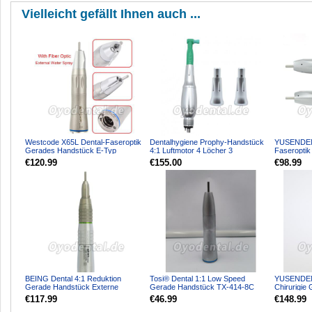
Vielleicht gefällt Ihnen auch ...
Westcode X65L Dental-Faseroptik
Dentalhygiene Prophy-Handstück
YUSENDEN
Gerades Handstück E-Typ
4:1 Luftmotor 4 Löcher 3
Faseropti
Nasenkegel Kit E-Type WM...
E-Typ Kav
€120.99
€155.00
€98.99
BEING Dental 4:1 Reduktion
Tosi® Dental 1:1 Low Speed
YUSENDENT
Gerade Handstück Externe
Gerade Handstück TX-414-8C
Chirurigie
Verriegelung 201SH-R4
CX235-2S
€117.99
€46.99
€148.99