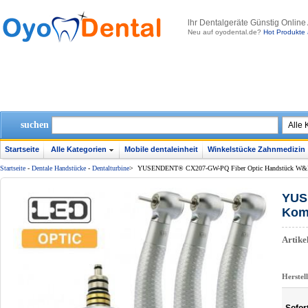
lhr Dentalgeräte Günstig Online
Neu auf oyodental.de?
Hot Produkte 
suchen
Startseite
Alle Kategorien
Mobile dentaleinheit
Winkelstücke Zahnmedizin
Startseite
-
Dentale Handstücke
-
Dentalturbine
>
YUSENDENT® CX207-GW-PQ Fiber Optic Handstück W&H Ko
YUS
Komp
Artik
Herstel