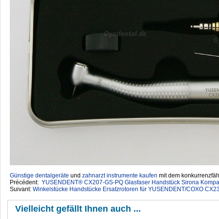
Günstige dentalgeräte
‎ und
zahnarzt instrumente kaufen
mit dem konkurrenzfähi
Précédent:
YUSENDENT® CX207-GS-PQ Glasfaser Handstück Sirona Kompatibe
Suivant:
Winkelstücke Handstücke Ersatzrotoren für YUSENDENT/COXO CX2
Vielleicht gefällt Ihnen auch ...