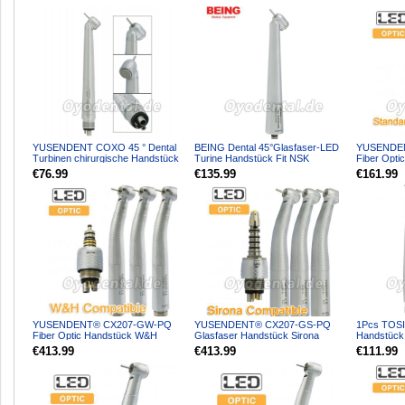
YUSENDENT COXO 45 ° Dental
BEING Dental 45°Glasfaser-LED
YUSENDE
Turbinen chirurgische Handstück
Turine Handstück Fit NSK
Fiber Opti
4 Löcher
Phatelus Machlite
W & H Roto
€76.99
€135.99
€161.99
YUSENDENT® CX207-GW-PQ
YUSENDENT® CX207-GS-PQ
1Pcs TOSI
Fiber Optic Handstück W&H
Glasfaser Handstück Sirona
Handstück 
Kompatibel (Mit Koppler x1 + Oh...
Kompatibel (Mit Koppler x1 + O...
LED E-Gene
€413.99
€413.99
€111.99