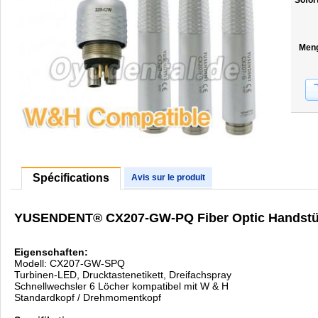
Sofor
Men
Spécifications
Avis sur le produit
YUSENDENT® CX207-GW-PQ Fiber Optic Handstück
Eigenschaften:
Modell: CX207-GW-SPQ
Turbinen-LED, Drucktastenetikett, Dreifachspray
Schnellwechsler 6 Löcher kompatibel mit W & H
Standardkopf / Drehmomentkopf