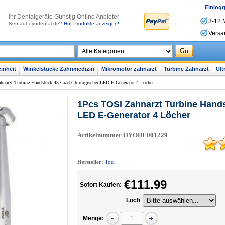
Einlog
lhr Dentalgeräte Günstig Online Anbieter
3-12 
Neu auf oyodental.de?
Hot Produkte anzeigen!
Versa
inheit
Winkelstücke Zahnmedizin
Mikromotor zahnarzt
Turbine Zahnarzt
Ult
hnarzt Turbine Handstück 45 Grad Chirurgischer LED E-Generator 4 Löcher
1Pcs TOSI Zahnarzt Turbine Hands
LED E-Generator 4 Löcher
Artikelnummer
OYODE001229
Hersteller:
Tosi
€111.99
Sofort Kaufen:
Loch
Menge: