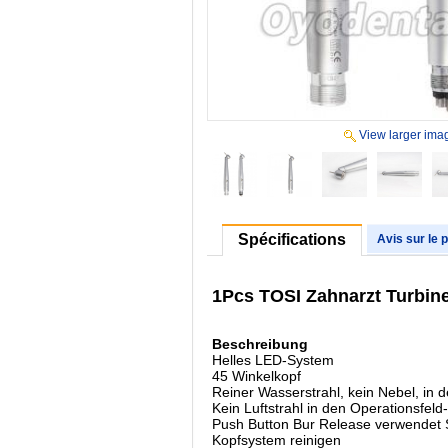
View larger ima
Spécifications
Avis sur le 
1Pcs TOSI Zahnarzt Turbin
Beschreibung
Helles LED-System
45 Winkelkopf
Reiner Wasserstrahl, kein Nebel, in 
Kein Luftstrahl in den Operationsfel
Push Button Bur Release verwendet S
Kopfsystem reinigen