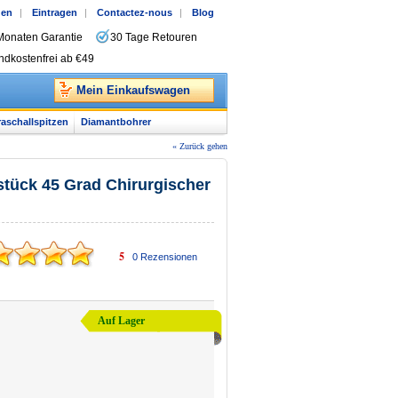
gen
|
Eintragen
|
Contactez-nous
|
Blog
Monaten Garantie
30 Tage Retouren
ndkostenfrei ab €49
Mein Einkaufswagen
raschallspitzen
Diamantbohrer
« Zurück gehen
tück 45 Grad Chirurgischer
5
0
Rezensionen
Auf Lager