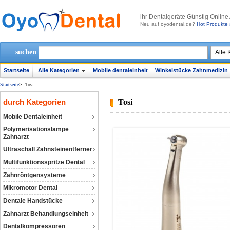
lhr Dentalgeräte Günstig Online
Neu auf oyodental.de?
Hot Produkte 
suchen
Startseite
Alle Kategorien
Mobile dentaleinheit
Winkelstücke Zahnmedizin
Startseite
>
Tosi
durch Kategorien
Tosi
Mobile Dentaleinheit
Polymerisationslampe
Zahnarzt
Ultraschall Zahnsteinentferner
Multifunktionsspritze Dental
Zahnröntgensysteme
Mikromotor Dental
Dentale Handstücke
Zahnarzt Behandlungseinheit
Dentalkompressoren‎