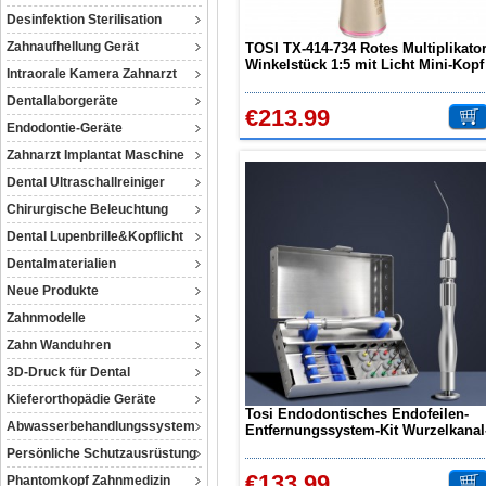
Desinfektion Sterilisation
Zahnaufhellung Gerät
TOSI TX-414-734 Rotes Multiplikato
Winkelstück 1:5 mit Licht Mini-Kopf
Intraorale Kamera Zahnarzt
Dentallaborgeräte
€213.99
Endodontie-Geräte
Zahnarzt Implantat Maschine
Dental Ultraschallreiniger
Chirurgische Beleuchtung
Dental Lupenbrille&Kopflicht
Dentalmaterialien
Neue Produkte
Zahnmodelle
Zahn Wanduhren
3D-Druck für Dental
Kieferorthopädie Geräte
Tosi Endodontisches Endofeilen-
Abwasserbehandlungssystem
Entfernungssystem-Kit Wurzelkanal
Feilenextraktor-Set
Persönliche Schutzausrüstung
€133.99
Phantomkopf Zahnmedizin