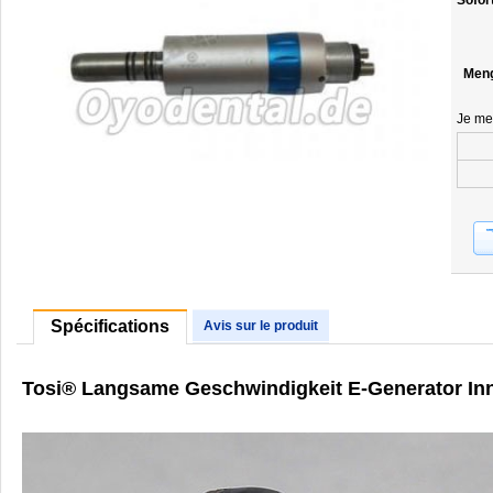
Sofor
Men
Je me
Spécifications
Avis sur le produit
Tosi® Langsame Geschwindigkeit E-Generator In