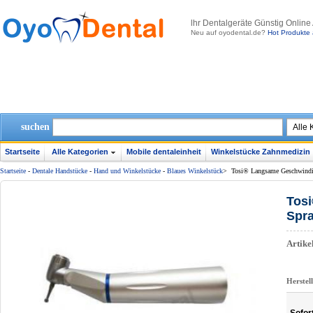
lhr Dentalgeräte Günstig Online
Neu auf oyodental.de?
Hot Produkte 
suchen
Startseite
Alle Kategorien
Mobile dentaleinheit
Winkelstücke Zahnmedizin
Startseite
-
Dentale Handstücke
-
Hand und Winkelstücke
-
Blaues Winkelstück
>
Tosi® Langsame Geschwindig
Tosi
Spra
Artik
Herstel