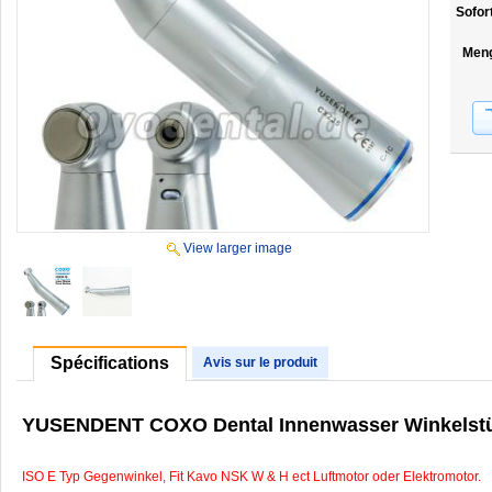
Sofor
Men
View larger image
Spécifications
Avis sur le produit
YUSENDENT COXO Dental Innenwasser Winkelstü
ISO E Typ Gegenwinkel, Fit Kavo NSK W & H ect Luftmotor oder Elektromotor.