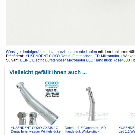
Günstige dentalgeräte
‎ und
zahnarzt instrumente kaufen
mit dem konkurrenzfähi
Précédent:
YUSENDENT COXO Dental Elektrischer LED-Mikromotor + Winkels
Suivant:
BEING Electric Bürstenloser Mikromotor LED Handstück Rose4000 Fit
Vielleicht gefällt Ihnen auch ...
YUSENDENT COXO CX235-1C
Dental 1:1 E Generator LED
YUSENDEN
Dental Innenwasser Winkelstücke
Handstück Winkelstück
Led 1:1 Wi
LED Faseroptik Handstück...
Innenwasser Druckknopf Chuck
W&H Kompa