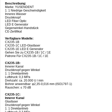
Beschreibung:
Marke: YUSENDENT
1: 1 Niedrige Geschwindigkeit
Inneres Wasser
Druckknopf
LED Fiber Optic
LED E Generator
Gegenwinkel-Handstück
CE-Zertifikat
Verfügbare Modelle:
CX235-1B
CX235-1C LED-Glasfaser
CX235-1E LED E Generator
Gehen Sie zu CX235-1B / 1C / 1E
Patrone Für CX235-1B / 1C / 1E
CX235-1B:
Innerer Kanal
Druckknopf gegen Winkel
1: 1 Direktantrieb
Luftdruck: 0,3 MPa
Drehzahl: ca. 20.000 U / min
Bohrer anwendbar: φ2,35-0,016 mm (ISO1797-1)
Rauschen: ≤ 70 dB
CX235-1C:
Innerer Kanal
Glasfaser
Druckknopf gegen Winkel
1: 1 Direktantrieb
Luftdruck: 0,3 MPa