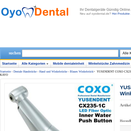
lhr Dentalgeräte Günstig Online
Neu auf oyodental.de?
Hot Produkte 
suchen
Startseite
Alle Kategorien
Mobile dentaleinheit
Winkelstücke Zahnmedizin
Startseite
-
Dentale Handstücke
-
Hand und Winkelstücke
-
Blaues Winkelstück
>
YUSENDENT COXO CX235-1C 
KAVO
YUS
Wink
Artik
Herstel