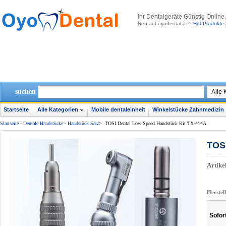
lhr Dentalgeräte Günstig Online
Neu auf oyodental.de?
Hot Produkte 
suchen
Startseite
Alle Kategorien
Mobile dentaleinheit
Winkelstücke Zahnmedizin
Startseite
-
Dentale Handstücke
-
Handstück Satz
>
TOSI Dental Low Speed Handstück Kit TX-414A
TOSI
Artik
Herstel
Sofor