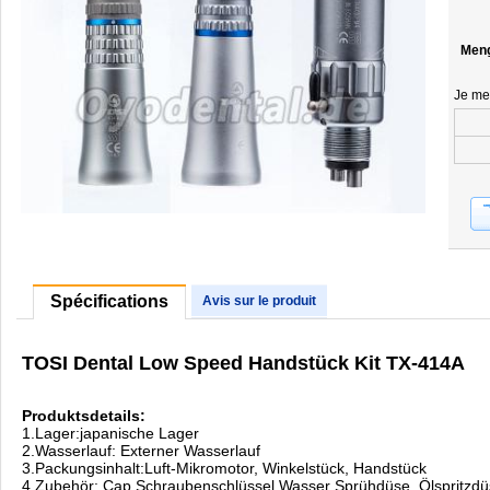
Men
Je me
Spécifications
Avis sur le produit
TOSI Dental Low Speed Handstück Kit TX-414A
Produktsdetails:
1.Lager:japanische Lager
2.Wasserlauf: Externer Wasserlauf
3.Packungsinhalt:Luft-Mikromotor, Winkelstück, Handstück
4.Zubehör: Cap Schraubenschlüssel,Wasser Sprühdüse, Ölspritzd