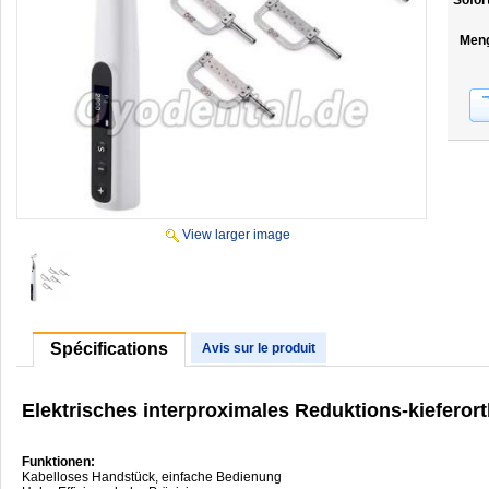
Sofor
Men
View larger image
Spécifications
Avis sur le produit
Elektrisches interproximales Reduktions-kieferor
Funktionen:
Kabelloses Handstück, einfache Bedienung