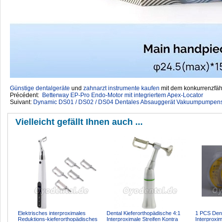
Günstige dentalgeräte
‎ und
zahnarzt instrumente kaufen
mit dem konkurrenzfähi
Précédent:
Betterway EP-Pro Endo-Motor mit integriertem Apex-Locator
Suivant:
Dynamic DS01 / DS02 / DS04 Dentales Absauggerät Vakuumpumpensy
Vielleicht gefällt Ihnen auch ...
Elektrisches interproximales
Dental Kieferorthopädische 4:1
1 PCS Dent
Reduktions-kieferorthopädisches
Interproximale Streifen Kontra
Interproxi