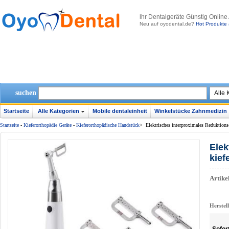
lhr Dentalgeräte Günstig Online
Neu auf oyodental.de?
Hot Produkte 
suchen
Startseite
Alle Kategorien
Mobile dentaleinheit
Winkelstücke Zahnmedizin
Startseite
-
Kieferorthopädie Geräte
-
Kieferorthopädische Handstück
>
Elektrisches interproximales Reduktions
Elek
kief
Artik
Herstel