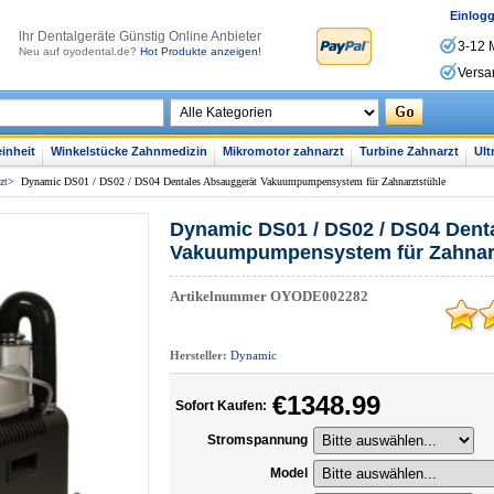
Einlog
lhr Dentalgeräte Günstig Online Anbieter
3-12 
Neu auf oyodental.de?
Hot Produkte anzeigen!
Versa
inheit
Winkelstücke Zahnmedizin
Mikromotor zahnarzt
Turbine Zahnarzt
Ult
zt
>
Dynamic DS01 / DS02 / DS04 Dentales Absauggerät Vakuumpumpensystem für Zahnarztstühle
Dynamic DS01 / DS02 / DS04 Dent
Vakuumpumpensystem für Zahnar
Artikelnummer
OYODE002282
Hersteller:
Dynamic
€1348.99
Sofort Kaufen:
Stromspannung
Model