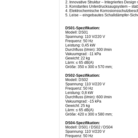
2. Innovative Struktur – Integriertes Desi
3. Konstantes Unterdrucksaugsystem – stab
4. Elektrochemische Korrosionsschutzbesc
5. Leise – eingebautes Schalldämpfer-Sich
DS01-Spezifikation:
Modell: DS01
Spannung: 110 V/220 V
Frequenz: 50 Hz
Leistung: 0,45 kW
Durchfluss (l/min): 300 l/min
Vakuumgrad: -11 kPa
Gewicht: 22 kg
Lärm: ≤ 65 dB(A)
Größe: 350 x 300 x 570 mm;
DS02-Spezifikation:
Modell: DS02
Spannung: 110 V/220 V
Frequenz: 50 Hz
Leistung: 0,8 kW
Durchfluss (l/min): 600 l/min
Vakuumgrad: -15 kPa
Gewicht: 25 kg
Lärm: ≤ 65 dB(A)
Größe: 420 x 300 x 580 mm;
DS04-Spezifikation:
Modell: DS01 / DS02 / DS04
Spannung: 110 V/220 V
Frequenz: 50 Hz