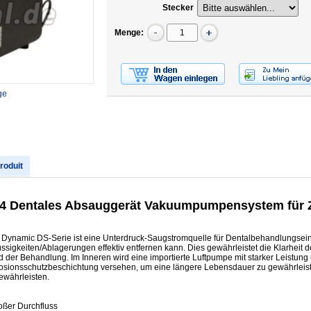
Stecker
Menge:
ge
produit
04 Dentales Absauggerät Vakuumpumpensystem für Z
Dynamic DS-Serie ist eine Unterdruck-Saugstromquelle für Dentalbehandlungseinh
sigkeiten/Ablagerungen effektiv entfernen kann. Dies gewährleistet die Klarheit d
nd der Behandlung. Im Inneren wird eine importierte Luftpumpe mit starker Leistu
orrosionsschutzbeschichtung versehen, um eine längere Lebensdauer zu gewährleist
ewährleisten.
oßer Durchfluss