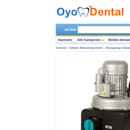
suchen
Startseite
Alle Kategorien
Mobile dentale
Startseite
-
Zahnarzt Behandlungseinheit
-
Absauganlage Zahnar