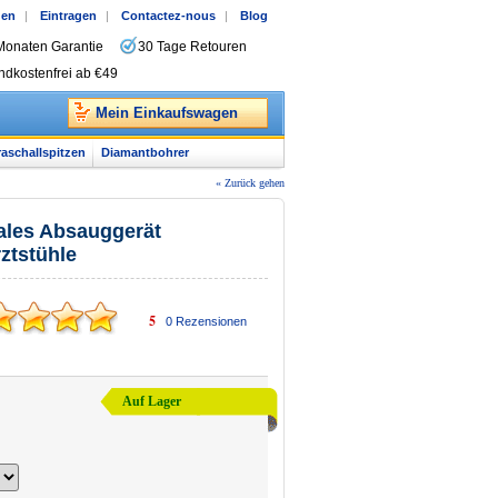
gen
|
Eintragen
|
Contactez-nous
|
Blog
Monaten Garantie
30 Tage Retouren
ndkostenfrei ab €49
Mein Einkaufswagen
raschallspitzen
Diamantbohrer
« Zurück gehen
ales Absauggerät
ztstühle
5
0
Rezensionen
Auf Lager