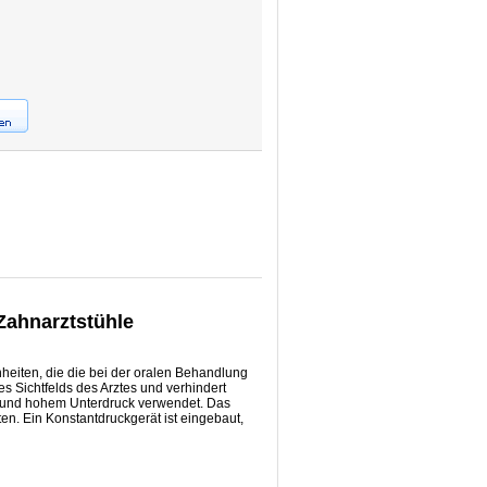
ahnarztstühle
eiten, die die bei der oralen Behandlung
es Sichtfelds des Arztes und verhindert
ng und hohem Unterdruck verwendet. Das
en. Ein Konstantdruckgerät ist eingebaut,