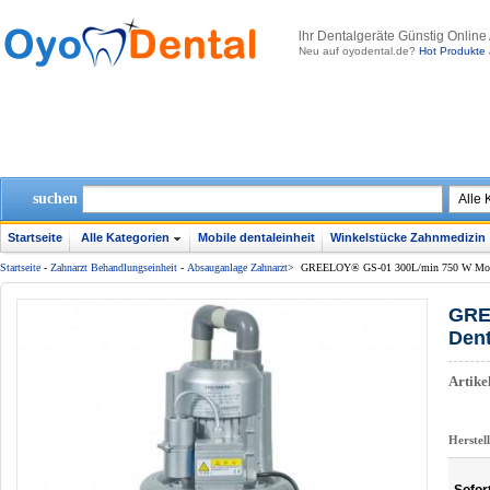
lhr Dentalgeräte Günstig Online
Neu auf oyodental.de?
Hot Produkte 
suchen
Startseite
Alle Kategorien
Mobile dentaleinheit
Winkelstücke Zahnmedizin
Startseite
-
Zahnarzt Behandlungseinheit
-
Absauganlage Zahnarzt
>
GREELOY® GS-01 300L/min 750 W Mobile
GRE
Dent
Artik
Herstel