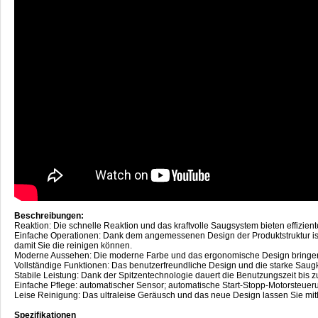
Beschreibungen:
Reaktion: Die schnelle Reaktion und das kraftvolle Saugsystem bieten effizie
Einfache Operationen: Dank dem angemessenen Design der Produktstruktur ist es
damit Sie die reinigen können.
Moderne Aussehen: Die moderne Farbe und das ergonomische Design bringen
Vollständige Funktionen: Das benutzerfreundliche Design und die starke Saugkraf
Stabile Leistung: Dank der Spitzentechnologie dauert die Benutzungszeit bis 
Einfache Pflege: automatischer Sensor; automatische Start-Stopp-Motorsteue
Leise Reinigung: Das ultraleise Geräusch und das neue Design lassen Sie mi
Spezifikationen