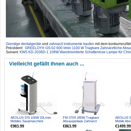
Günstige dentalgeräte
‎ und
zahnarzt instrumente kaufen
mit dem konkurrenzfähi
Précédent:
GREELOY® GS-02 600 l/min 1100 W Tragbare Zahnärztliche Absaug
Suivant:
KWS KD-2036D-1 108W Wandmontierte Schattenlose Lampe für Chiru
Vielleicht gefällt Ihnen auch ...
AEOLUS-370 100W 20L/min
FM-370X 280W Tragbare
AEOLUS-3
Mobiles Saugmaschine
Absauganlage Zahnarzt
Mobile Abs
Zahnarztpraxis für Zahnimplantate
Augmaschine für Zahnarztpraxis
Zahnarztpr
€983.99
€863.99
€1499.99