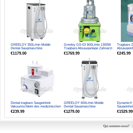
GREELOY 350L/min Mobile
Greeloy GS-03 900L/min 1300W
Tragbare Z
Dental-Saugmaschine
Tragbare Absauganlage Zahnarzt
Absaugein
Vakuumpumpe mit starker
für 3-5 Behandlungss...
Schleim Not
€1179.00
€1769.99
€245.99
Saugleistung...
Dental tragbare Saugeinheit
GREELOY 400L/min Mobile
Dynamic® 3
Vakuumschleim des medizinischen
Dental-Saugmaschine
Saugeinhe
Aspirators
Vakuumpumpe mit starker
Zahnarztp
€239.99
€1279.00
€1529.99
Saugleistung...
Qui sommes-nous?
|