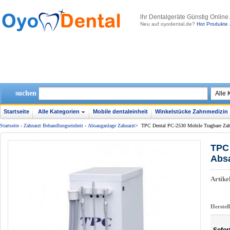
lhr Dentalgeräte Günstig Online
Neu auf oyodental.de?
Hot Produkte 
suchen
Startseite
Alle Kategorien
Mobile dentaleinheit
Winkelstücke Zahnmedizin
Startseite
-
Zahnarzt Behandlungseinheit
-
Absauganlage Zahnarzt
>
TPC Dental PC-2530 Mobile Tragbare Zahn
TPC 
Abs
Artik
Herstel