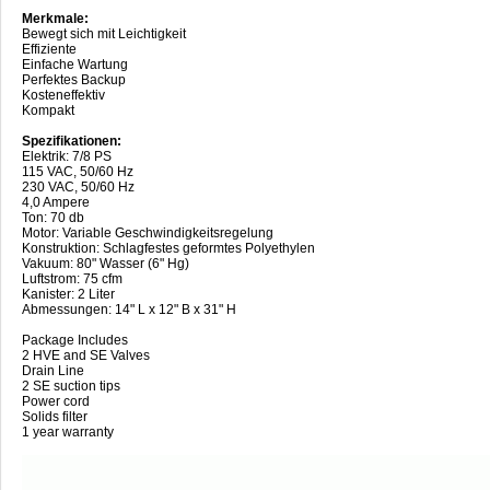
Merkmale:
Bewegt sich mit Leichtigkeit
Effiziente
Einfache Wartung
Perfektes Backup
Kosteneffektiv
Kompakt
Spezifikationen:
Elektrik: 7/8 PS
115 VAC, 50/60 Hz
230 VAC, 50/60 Hz
4,0 Ampere
Ton: 70 db
Motor: Variable Geschwindigkeitsregelung
Konstruktion: Schlagfestes geformtes Polyethylen
Vakuum: 80" Wasser (6" Hg)
Luftstrom: 75 cfm
Kanister: 2 Liter
Abmessungen: 14" L x 12" B x 31" H
Package Includes
2 HVE and SE Valves
Drain Line
2 SE suction tips
Power cord
Solids filter
1 year warranty