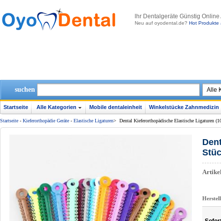
lhr Dentalgeräte Günstig Online
Neu auf oyodental.de?
Hot Produkte 
suchen
Startseite
Alle Kategorien
Mobile dentaleinheit
Winkelstücke Zahnmedizin
Startseite
-
Kieferorthopädie Geräte
-
Elastische Ligaturen
>
Dental Kieferorthopädische Elastische Ligaturen (
Dent
Stüc
Artik
Herstel