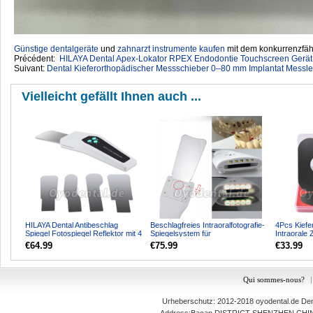
Günstige dentalgeräte
‎ und
zahnarzt instrumente kaufen
mit dem konkurrenzfähi
Précédent:
HILAYA Dental Apex-Lokator RPEX Endodontie Touchscreen Gerät
Suivant:
Dental Kieferorthopädischer Messschieber 0–80 mm Implantat Messl
Vielleicht gefällt Ihnen auch ...
HILAYA Dental Antibeschlag
Beschlagfreies Intraoralfotografie-
4Pcs Kiefe
Spiegel Fotospiegel Reflektor mit 4
Spiegelsystem für
Intraorale
Spiegeln
Dentalaufnahmen Automatisch...
Edelstahl F
€64.99
€75.99
€33.99
Qui sommes-nous?
|
Urheberschutz: 2012-2018
oyodental.de
Dent
Address:Baoan DISTRICT SHENZHEN,C