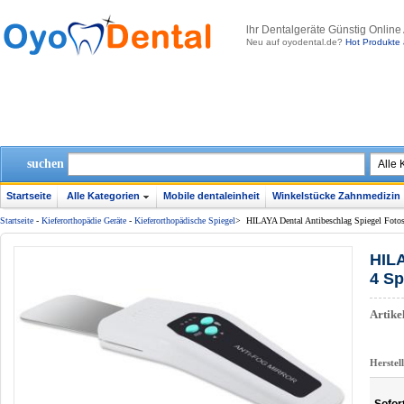
lhr Dentalgeräte Günstig Online
Neu auf oyodental.de?
Hot Produkte 
suchen
Startseite
Alle Kategorien
Mobile dentaleinheit
Winkelstücke Zahnmedizin
Startseite
-
Kieferorthopädie Geräte
-
Kieferorthopädische Spiegel
>
HILAYA Dental Antibeschlag Spiegel Fotosp
HILA
4 Sp
Artik
Herstel