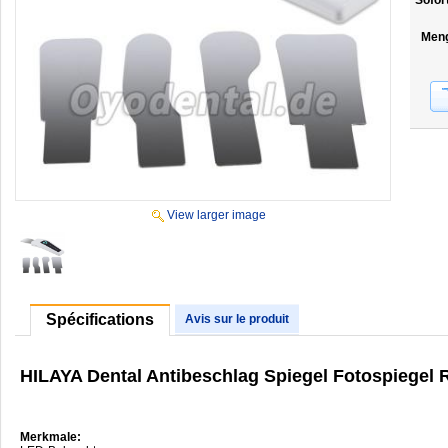
Sofor
Men
View larger image
Spécifications
Avis sur le produit
HILAYA Dental Antibeschlag Spiegel Fotospiegel R
Merkmale: