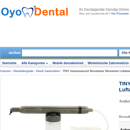
lhr Dentalgeräte Günstig Online
Neu auf oyodental.de?
Hot Produkte 
suchen
Startseite
Alle Kategorien
Mobile dentaleinheit
Winkelstücke Zahnmedizin
Startseite
-
Dentallaborgeräte
-
Dental Sandstrahlen
>
TINY Aluminiumoxid Microblaster Microetcher Luftabrieb
TINY
Luft
Artik
Herstel