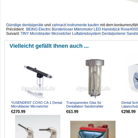
Günstige dentalgeräte
‎ und
zahnarzt instrumente kaufen
mit dem konkurrenzfähi
Précédent:
BEING Electric Bürstenloser Mikromotor LED Handstück Rose4000
Suivant:
TINY Microblaster Microetcher Luftabriebsystem Dentalpolierer Sands
Vielleicht gefällt Ihnen auch ...
YUSENDENT COXO CA-1 Dental
Transparentes Glas für
Dental Schl
Microblaster Microetcher
Dentallabor-Sandstrahler
Läppschutz
Sandstrahlgerät Sandstrahlen
Sandstrahl
€270.99
€63.99
€298.99