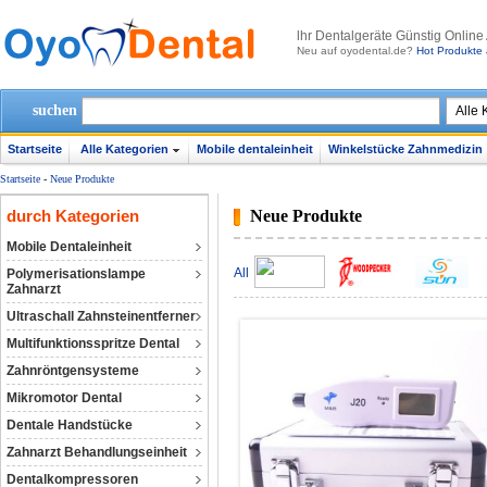
lhr Dentalgeräte Günstig Online
Neu auf oyodental.de?
Hot Produkte 
suchen
Startseite
Alle Kategorien
Mobile dentaleinheit
Winkelstücke Zahnmedizin
Startseite
-
Neue Produkte
durch Kategorien
Neue Produkte
Mobile Dentaleinheit
All
Polymerisationslampe
Zahnarzt
Ultraschall Zahnsteinentferner
Multifunktionsspritze Dental
Zahnröntgensysteme
Mikromotor Dental
Dentale Handstücke
Zahnarzt Behandlungseinheit
Dentalkompressoren‎