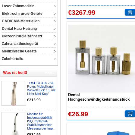
Laser Zahnmedizin
€3267.99
Elektrochirurgie-Geräte
CAD/CAM-Materialien
Dental Harz Heizung
Piezochirurgie zahnarzt
Zahnanästhesiegerät
Medizinische Geräte
Zubehörteils
Was ist heiß!
TOSI TX-414-734
Rotes Multiplikator
Winkelstück 1:5 mit
Licht Mini-Kopf
Dental
Hochgeschwindigkeitshandstück
€213.99
Standard Kartuschen Reparatur
Werkzeuge Turbine Wartung
€26.99
Monitor für
Implantatstabilität
ISQ Implantat-
Stabilitätsmonitor
Messung der Imp...
€534.99