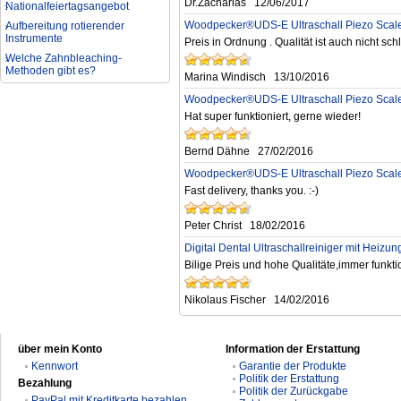
Nationalfeiertagsangebot
Dr.Zacharias
12/06/2017
Aufbereitung rotierender
Woodpecker®UDS-E Ultraschall Piezo Scale
Instrumente
Preis in Ordnung . Qualität ist auch nicht schl
Welche Zahnbleaching-
Methoden gibt es?
Marina Windisch
13/10/2016
Was ist bei der Aufbereitung von
Hand- und Winkelstücken zu
Woodpecker®UDS-E Ultraschall Piezo Scale
beachten?
Hat super funktioniert, gerne wieder!
Wie können erhöhte
Koloniezahlen im Wasser
Bernd Dähne
27/02/2016
dauerhaft reduziert werden?
Woodpecker®UDS-E Ultraschall Piezo Scale
Was ist beim Kauf eines
zahnarzt Ultraschallgerätes zu
Fast delivery, thanks you. :-)
beachten?
Zahnaufhellung FAQ
Peter Christ
18/02/2016
Was ist Medical Dental
Digital Dental Ultraschallreiniger‎ mit Hei
Tourismus und wie es Ihnen
helfen kann
Bilige Preis und hohe Qualitäte,immer funktion
Wie zur Prävention und
Behandlung Dental Unfälle
Nikolaus Fischer
14/02/2016
Dentale Polymerisationslampe
Parodontologie als
Schlüsseldisziplin der Zukunft
über mein Konto
Information der Erstattung
Kennwort
Garantie der Produkte
Politik der Erstattung
Bezahlung
Politik der Zurückgabe
PayPal mit Kreditkarte bezahlen