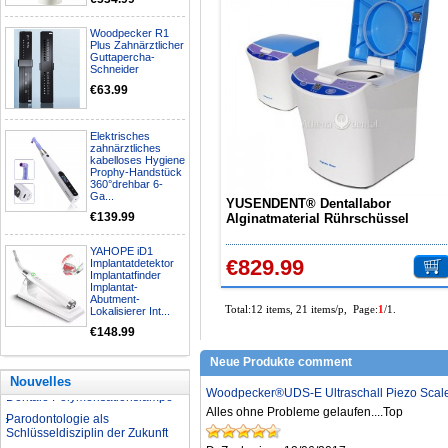
Woodpecker R1
Plus Zahnärztlicher
Nationalfeiertagsangebot
Guttapercha-
Aufbereitung rotierender
Schneider
Instrumente
€63.99
Welche Zahnbleaching-
Methoden gibt es?
Elektrisches
Was ist bei der Aufbereitung von
zahnärztliches
Hand- und Winkelstücken zu
kabelloses Hygiene
beachten?
Prophy-Handstück
360°drehbar 6-
Wie können erhöhte
Ga...
YUSENDENT® Dentallabor
Koloniezahlen im Wasser
€139.99
Alginatmaterial Rührschüssel
dauerhaft reduziert werden?
Schleudergießmaschine DB-988
Was ist beim Kauf eines
YAHOPE iD1
zahnarzt Ultraschallgerätes zu
€829.99
Implantatdetektor
beachten?
Implantatfinder
Implantat-
Zahnaufhellung FAQ
Abutment-
Total:12 items, 21 items/p, Page:
1
/1.
Lokalisierer Int...
Was ist Medical Dental
Tourismus und wie es Ihnen
€148.99
helfen kann
Neue Produkte comment
Wie zur Prävention und
Behandlung Dental Unfälle
Nouvelles
Dentale Polymerisationslampe
Woodpecker®UDS-E Ultraschall Piezo Scale
Alles ohne Probleme gelaufen....Top
Parodontologie als
Schlüsseldisziplin der Zukunft