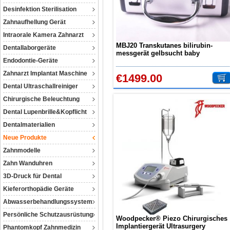
Desinfektion Sterilisation
Zahnaufhellung Gerät
Intraorale Kamera Zahnarzt
MBJ20 Transkutanes bilirubin-
Dentallaborgeräte
messgerät gelbsucht baby
Endodontie-Geräte
messgerät transkutanes messgerät
bilirubinmessgerät nicht invasives
Zahnarzt Implantat Maschine
€1499.00
Dental Ultraschallreiniger
Chirurgische Beleuchtung
Dental Lupenbrille&Kopflicht
Dentalmaterialien
Neue Produkte
Zahnmodelle
Zahn Wanduhren
3D-Druck für Dental
Kieferorthopädie Geräte
Abwasserbehandlungssystem
Persönliche Schutzausrüstung
Woodpecker® Piezo Chirurgisches
Implantiergerät Ultrasurgery
Phantomkopf Zahnmedizin