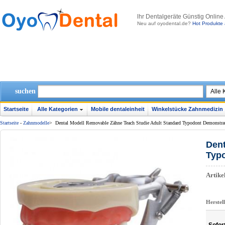
lhr Dentalgeräte Günstig Online
Neu auf oyodental.de?
Hot Produkte 
suchen
Startseite
Alle Kategorien
Mobile dentaleinheit
Winkelstücke Zahnmedizin
Startseite
-
Zahnmodelle
>
Dental Modell Removable Zähne Teach Studie Adult Standard Typodont Demonstra
Dent
Typ
Artik
Herstel