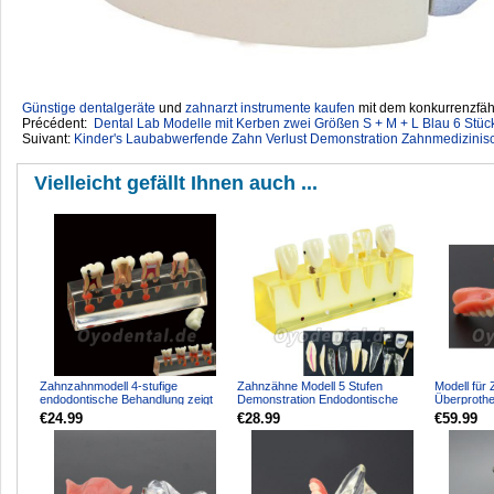
Günstige dentalgeräte
‎ und
zahnarzt instrumente kaufen
mit dem konkurrenzfähi
Précédent:
Dental Lab Modelle mit Kerben zwei Größen S + M + L Blau 6 Stüc
Suivant:
Kinder's Laubabwerfende Zahn Verlust Demonstration Zahnmedizinis
Vielleicht gefällt Ihnen auch ...
Zahnzahnmodell 4-stufige
Zahnzähne Modell 5 Stufen
Modell für
endodontische Behandlung zeigt
Demonstration Endodontische
Überprothe
anatomisches M4018-01
Behandlung Wurzelkanal Sch...
Implantate
€24.99
€28.99
€59.99