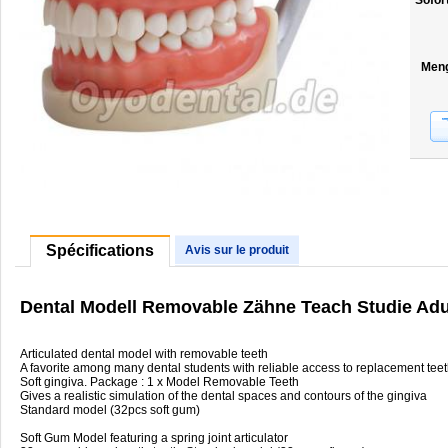
Sofor
Men
Spécifications
Avis sur le produit
Dental Modell Removable Zähne Teach Studie Adu
Articulated dental model with removable teeth
A favorite among many dental students with reliable access to replacement teet
Soft gingiva. Package : 1 x Model Removable Teeth
Gives a realistic simulation of the dental spaces and contours of the gingiva
Standard model (32pcs soft gum)
Soft Gum Model featuring a spring joint articulator